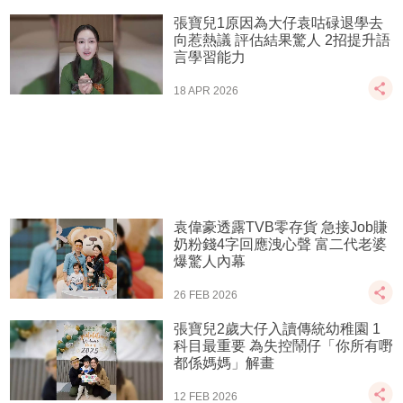
張寶兒1原因為大仔袁咕碌退學去
向惹熱議 評估結果驚人 2招提升語
言學習能力
18 APR 2026
袁偉豪透露TVB零存貨 急接Job賺
奶粉錢4字回應洩心聲 富二代老婆
爆驚人內幕
26 FEB 2026
張寶兒2歲大仔入讀傳統幼稚園 1
科目最重要 為失控鬧仔「你所有嘢
都係媽媽」解畫
12 FEB 2026