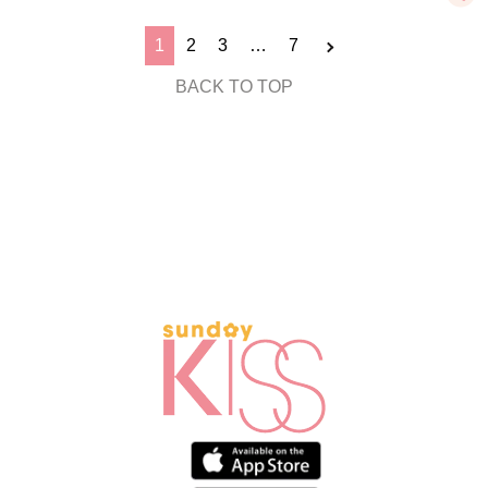
1
2
3
…
7
BACK TO TOP