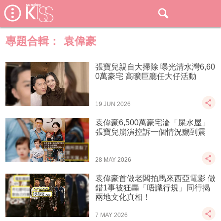
專題合輯：
袁偉豪
張寶兒親自大掃除 曝光清水灣6,60
0萬豪宅 高曠巨廳任大仔活動
19 JUN 2026
袁偉豪6,500萬豪宅淪「屎水屋」
張寶兒崩潰控訴一個情況嬲到震
28 MAY 2026
袁偉豪首做老闆拍馬來西亞電影 做
錯1事被狂轟「唔識行規」同行揭
兩地文化真相！
7 MAY 2026