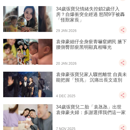
34歲張寶兒情緒失控鎖2歲仔入
房？自爆衝突全經過 怒鬧9字被轟
「怪獸家長」
29 JAN 2026
袁偉豪細仔全身瘀青嚇窒網民 腋下
腰側臀部瘀黑明顯真相曝光
20 JAN 2026
袁偉豪張寶兒家人驟然離世 自責未
能把握「預兆」 沉痛出長文道別
4 DEC 2025
34歲張寶兒二胎「袁氹氹」出世
袁偉豪夫婦：多謝選擇我們這一家
7 NOV 2025