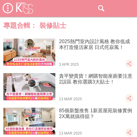
專題合輯：
裝修貼士
2025熱門室內設計風格 教你低成
本打造慢活家居 日式侘寂風！
3 APR 2025
貪平變貴貨！網購智能座廁要注意
2誤區 教你選購3大貼士！
13 MAR 2025
85個新盤推售 1新居屋苑裝修實例
2X萬就搞得掂？
13 MAR 2025