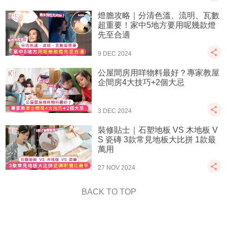
燈膽攻略｜分清色溫、流明、瓦數
超重要！家中5地方要用呢幾款燈
先至合適
9 DEC 2024
公屋間房用咩物料最好？專家教屋
企間房4大技巧+2個大忌
3 DEC 2024
裝修貼士｜石塑地板 VS 木地板 V
S 瓷磚 3款常見地板大比拼 1款最
萬用
27 NOV 2024
BACK TO TOP