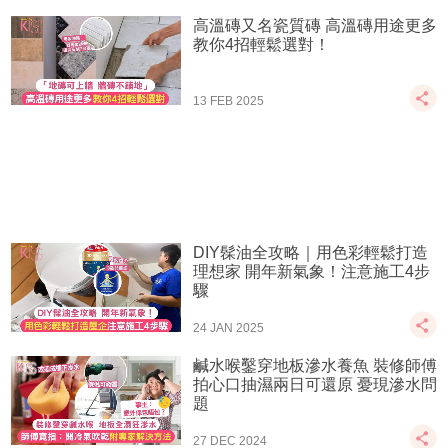
高溫磚又名瓷質磚 高溫磚用途更多
教你4招輕鬆選對！
13 FEB 2025
DIY髹油全攻略｜用色彩輕鬆打造
理想家 開年新氣象！注意施工4步
驟
24 JAN 2025
鹹水喉鑿穿地板滲水養魚 裝修師傅
拍心口抽濕兩日可還原 憂現滲水問
題
27 DEC 2024