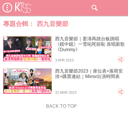
專題合輯：
西九音樂節
西九音樂節｜姜濤再踏台板跳唱
《鏡中鏡》一雪叱咤前恥 首唱新歌
《Dummy》
3 APR 2023
西九音樂節2023｜座位表+落雨安
排+購票連結｜Mirror出演時間表
31 MAR 2023
BACK TO TOP