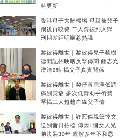
時更新
香港母子大鬧機場 母親被兒子
踢後再咬警 二人齊被判入獄
刑期差距明顯惹熱議
黎彼得離世｜黎彼得兒子黎樹
德開記招哽咽反擊傳聞 鍾志光
澄清2點 揭父子真實關係
黎彼得離世｜契仔黃宗澤低調
痛別契爺 多次低資助手術費
罕揭二人超越血緣父子情
黎彼得離世｜許冠傑親筆悼文
送別昔日拍檔 傳因1個女人兄
弟決裂30年 親解多年不和恩