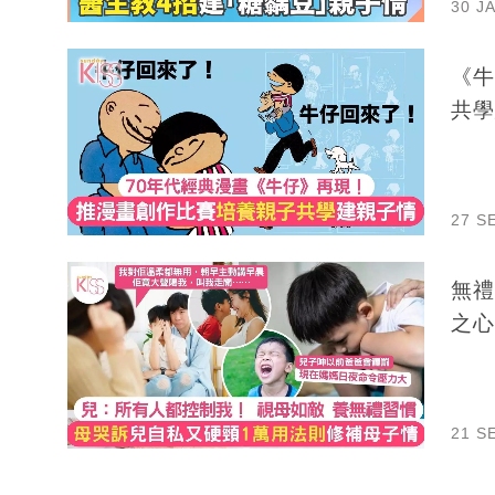
30 J
《牛
共學
27 S
無禮
之心
21 S