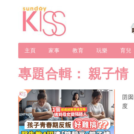
主頁
家事
教育
玩樂
育兒
專題合輯：
親子情
囝囡
度