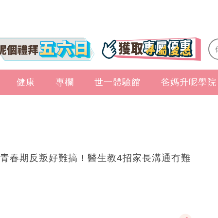
健康
專欄
世一體驗館
爸媽升呢學院
青春期反叛好難搞！醫生教4招家長溝通冇難