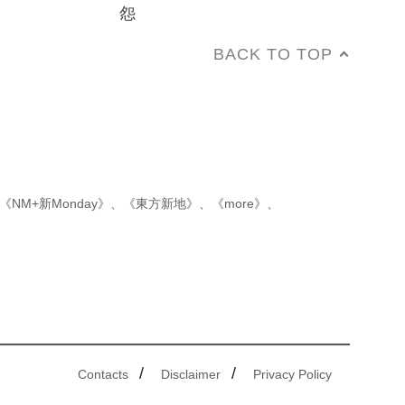
怨
BACK TO TOP
《NM+新Monday》
、
《東方新地》
、
《more》
、
/
/
Contacts
Disclaimer
Privacy Policy