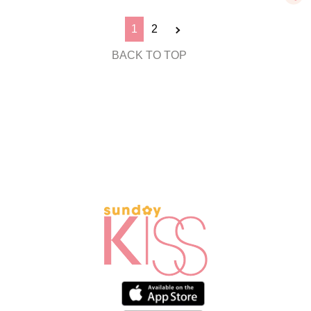
1
2
BACK TO TOP