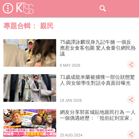
專題合輯：
親民
75歲譚詠麟現身九記牛腩 一個反
應惹女食客包圍 驚人食量引網民熱
議
6 MAY 2026
71歲成龍米蘭被捕獲一部位狀態驚
人 與女留學生對話令真面目曝光
19 JAN 2026
網友分享郭富城貼地親民行為 一人
一個偶遇經歷：「抵佢紅到宜家」
25 AUG 2024