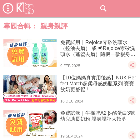
專題合輯：
親身親評
免費試用｜Rejoice零矽洗頭水
（控油去屑） 或 🌟Rejoice零矽洗
頭水（蓬鬆去屑）隨機一款親身親
評大招募
9 FEB 2025
【10位媽媽真實用後感】NUK Per
fect Match超柔母感奶瓶系列 寶寶
飲奶更舒𣈱！
16 DEC 2024
免費試飲｜牛欄牌A2 β-酪蛋白3號
幼兒助長奶粉 親身親評大招募
19 SEP 2024