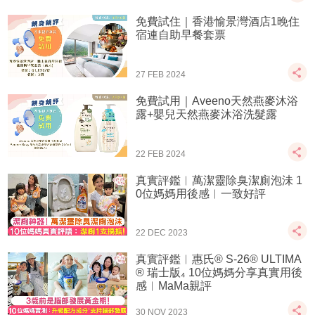
免費試住｜香港愉景灣酒店1晚住
宿連自助早餐套票
27 FEB 2024
免費試用｜Aveeno天然燕麥沐浴
露+嬰兒天然燕麥沐浴洗髮露
22 FEB 2024
真實評鑑︱萬潔靈除臭潔廁泡沬 1
0位媽媽用後感︱一致好評
22 DEC 2023
真實評鑑︱惠氏® S-26® ULTIMA
® 瑞士版₄ 10位媽媽分享真實用後
感︱MaMa親評
30 NOV 2023