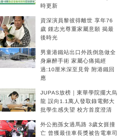
時更新
資深演員黎彼得離世 享年76
歲 鍾志光尊重家屬意願 揭最
後時光
男童港鐵站出口外跣倒急做全
身麻醉手術 家屬心痛揭經
過:10厘米深至見骨 附港鐵回
應
JUPAS放榜｜東華學院擺大烏
龍 誤向1.1萬人發取錄電郵大
批學生感失望 校方首度澄清
外公抱孫女過馬路 3歲女捱撞
亡 曾獲最佳車長獎被告電車司