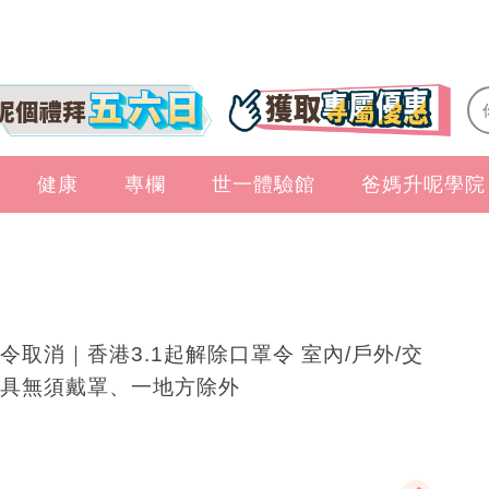
健康
專欄
世一體驗館
爸媽升呢學院
令取消｜香港3.1起解除口罩令 室內/戶外/交
具無須戴罩、一地方除外