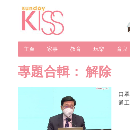
主頁
家事
教育
玩樂
育兒
專題合輯：
解除
口罩
通工