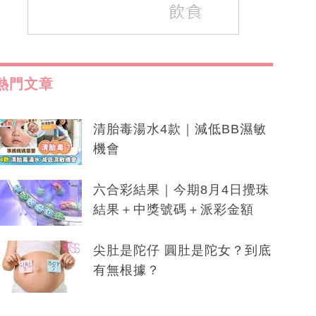
熱門文章
清胎毒湯水4款｜減低BB濕敏
機會
六合彩結果｜今期8月4日攪珠
結果＋中獎號碼＋派彩金額
尖肚是陀仔 圓肚是陀女？到底
有無根據？