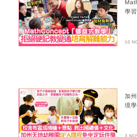
Ma
學習
10 N
加州
境學
3 NO