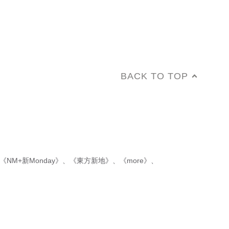
BACK TO TOP
《NM+新Monday》
、
《東方新地》
、
《more》
、