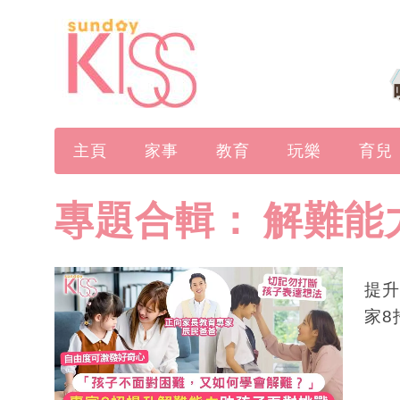
主頁
家事
教育
玩樂
育兒
專題合輯：
解難能
提升
家8