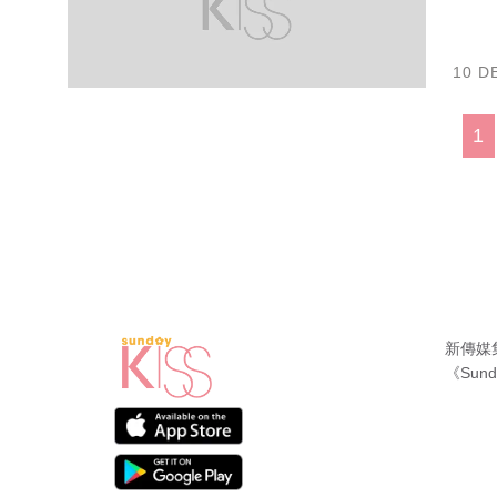
10 D
1
新傳媒
《Sund