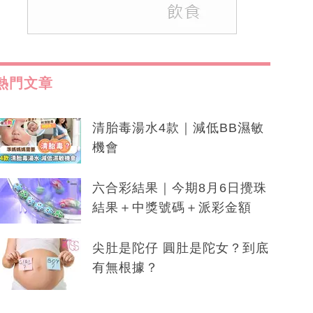
熱門文章
清胎毒湯水4款｜減低BB濕敏
機會
六合彩結果｜今期8月6日攪珠
結果＋中獎號碼＋派彩金額
尖肚是陀仔 圓肚是陀女？到底
有無根據？