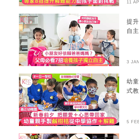
11 A
提升
自主
3 JA
幼童
式教
5 FE