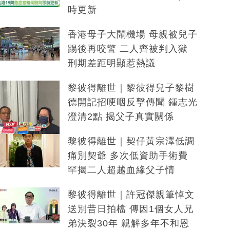
時更新
香港母子大鬧機場 母親被兒子
踢後再咬警 二人齊被判入獄
刑期差距明顯惹熱議
黎彼得離世｜黎彼得兒子黎樹
德開記招哽咽反擊傳聞 鍾志光
澄清2點 揭父子真實關係
黎彼得離世｜契仔黃宗澤低調
痛別契爺 多次低資助手術費
罕揭二人超越血緣父子情
黎彼得離世｜許冠傑親筆悼文
送別昔日拍檔 傳因1個女人兄
弟決裂30年 親解多年不和恩