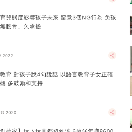
育兒態度影響孩子未來 留意3個NG行為 免孩
無腰骨」欠承擔
R 2022
教育 對孩子說4句說話 以語言教育子女正確
觀 多鼓勵和支持
UG 2020
創夢家】玩下玩具都發到達 6歲仔年賺8600