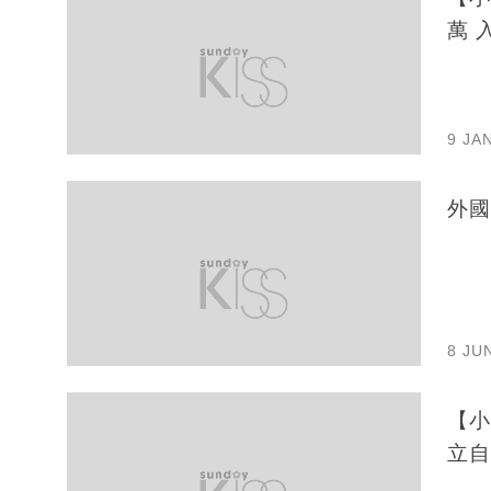
萬 
9 JA
外國
8 JU
【小
立自