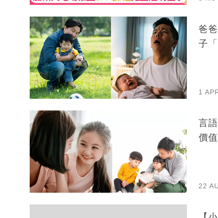
爸爸
子「
1 AP
言語
價值
22 A
【小