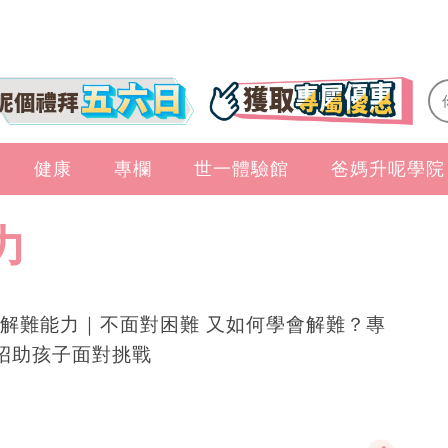
健康
專欄
世一體驗館
爸媽升呢學院
力
解難能力｜不面對困難 又如何學會解難？專
招助孩子面對挑戰