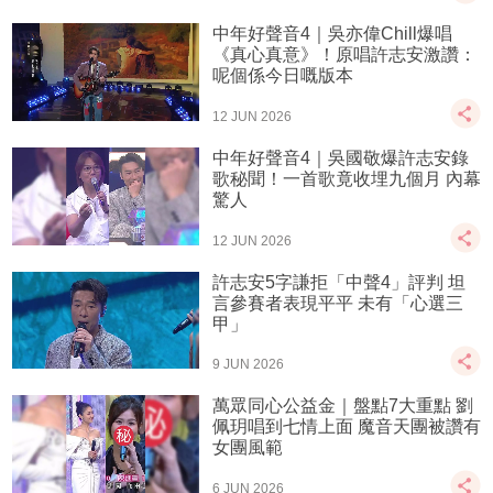
中年好聲音4｜吳亦偉Chill爆唱
《真心真意》！原唱許志安激讚：
呢個係今日嘅版本
12 JUN 2026
中年好聲音4｜吳國敬爆許志安錄
歌秘聞！一首歌竟收埋九個月 內幕
驚人
12 JUN 2026
許志安5字謙拒「中聲4」評判 坦
言參賽者表現平平 未有「心選三
甲」
9 JUN 2026
萬眾同心公益金｜盤點7大重點 劉
佩玥唱到七情上面 魔音天團被讚有
女團風範
6 JUN 2026