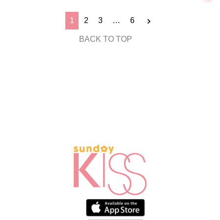
1
2
3
…
6
BACK TO TOP