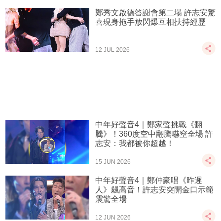
鄭秀文啟德答謝會第二場 許志安驚
喜現身拖手放閃爆互相扶持經歷
12 JUL 2026
中年好聲音4｜鄭家聲挑戰《翻
騰》！360度空中翻騰嚇窒全場 許
志安：我都被你超越！
15 JUN 2026
中年好聲音4｜鄭仲豪唱《昨遲
人》飆高音！許志安突開金口示範
震驚全場
12 JUN 2026