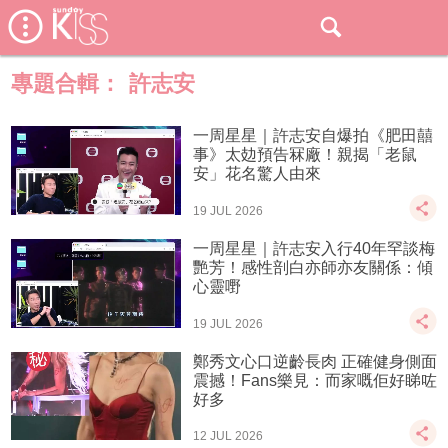
專題合輯：
許志安
一周星星｜許志安自爆拍《肥田囍
事》太攰預告冧廠！親揭「老鼠
安」花名驚人由來
19 JUL 2026
一周星星｜許志安入行40年罕談梅
艷芳！感性剖白亦師亦友關係：傾
心靈嘢
19 JUL 2026
鄭秀文心口逆齡長肉 正確健身側面
震撼！Fans樂見：而家嘅佢好睇咗
好多
12 JUL 2026