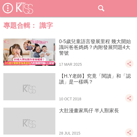
專題合輯：
識字
0-5歲兒童語言發展里程 幾大開始
識叫爸爸媽媽？內附發展問題4大
警號
17 MAR 2025
【H.Y老師】究竟「閱讀」和「認
讀」是一樣嗎？
10 OCT 2018
大肚漫畫家馬仔 半人獸家長
28 JUL 2015