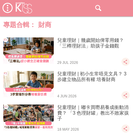
專題合輯：
財商
兒童理財｜幾歲開始俾零用錢？
「三樽理財法」助孩子金錢觀
29 JUL 2026
兒童理財 | 初小生常唔見文具？ 3
步建立物品所有權 培養財商
4 JUN 2026
兒童理財｜嘟卡買嘢易養成衝動消
費？ 「3 色理財罐」教出不敗家孩
子
18 MAY 2026