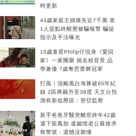
時更新
43歲家庭主婦痛失近7千萬 靠
1人提點終醒覺被騙報警 騙徒
指示及手法曝光
15歲童星Philip仔現身《愛回
家》一家團聚 揭名校背景 品
學兼優 7歲奪芭蕾舞冠軍
打風｜強颱風白海豚破65年紀
錄 2區將飆升至38度 天文台預
測有新低壓區：密切監察
新手爸爸牙醫突離世終年42歲
遺下龍鳳胎 遺孀憶老公最後求
救警號：遺憾沒聽懂