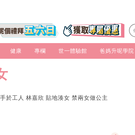
健康
專欄
世一體驗館
爸媽升呢學院
女
手於工人 林嘉欣 貼地湊女 禁兩女做公主