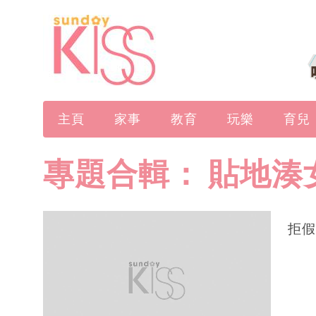
主頁
家事
教育
玩樂
育兒
專題合輯：
貼地湊
拒假