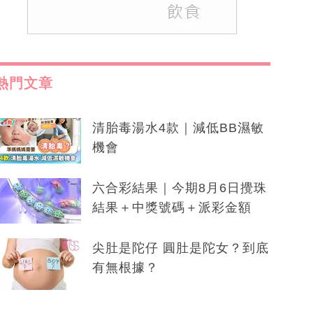
熱門文章
清胎毒湯水4款｜減低BB濕敏
機會
六合彩結果｜今期8月6日攪珠
結果＋中獎號碼＋派彩金額
尖肚是陀仔 圓肚是陀女？到底
有無根據？