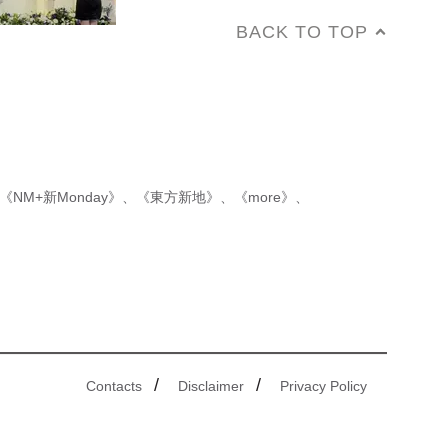
BACK TO TOP
《NM+新Monday》
、
《東方新地》
、
《more》
、
/
/
Contacts
Disclaimer
Privacy Policy