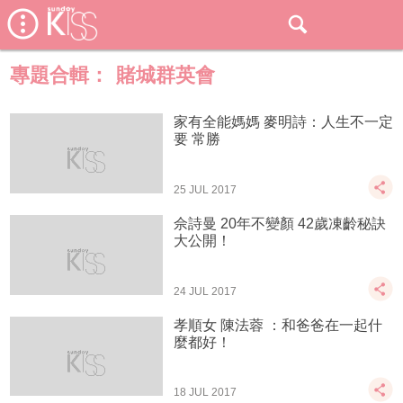
專題合輯：
賭城群英會
家有全能媽媽 麥明詩：人生不一定
要 常勝
25 JUL 2017
佘詩曼 20年不變顏 42歲凍齡秘訣
大公開！
24 JUL 2017
孝順女 陳法蓉 ：和爸爸在一起什
麼都好！
18 JUL 2017