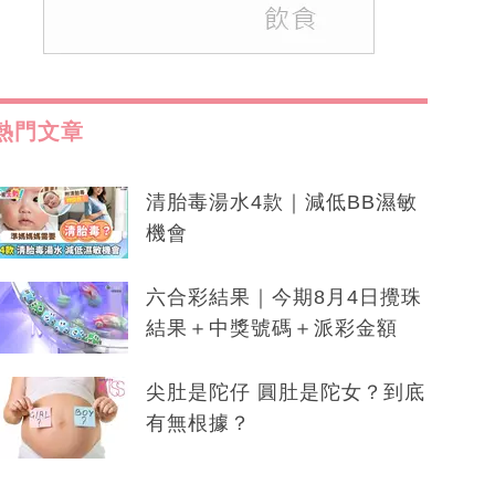
熱門文章
清胎毒湯水4款｜減低BB濕敏
機會
六合彩結果｜今期8月4日攪珠
結果＋中獎號碼＋派彩金額
尖肚是陀仔 圓肚是陀女？到底
有無根據？