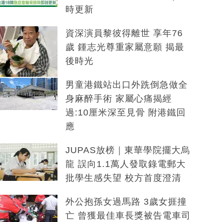
時更新
資深演員黎彼得離世 享年76
歲 鍾志光尊重家屬意願 揭最
後時光
男童港鐵站出口外跣倒急做全
身麻醉手術 家屬心痛揭經
過:10厘米深至見骨 附港鐵回
應
JUPAS放榜｜東華學院擺大烏
龍 誤向1.1萬人發取錄電郵大
批學生感失望 校方首度澄清
外公抱孫女過馬路 3歲女捱撞
亡 曾獲最佳車長獎被告電車司