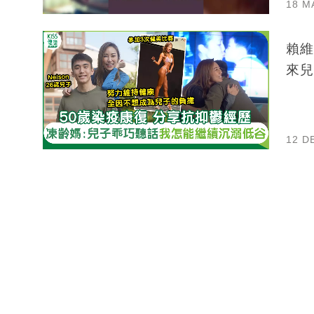
18 M
賴維
來兒
12 D