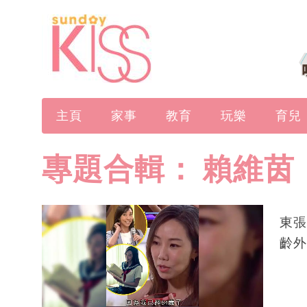
主頁
家事
教育
玩樂
育兒
專題合輯：
賴維茵
東張
齡外