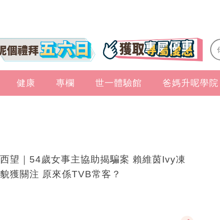
健康
專欄
世一體驗館
爸媽升呢學院
西望｜54歲女事主協助揭騙案 賴維茵Ivy凍
貌獲關注 原來係TVB常客？