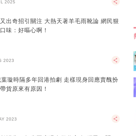
UL 2025
又出奇招引關注 大熱天著羊毛雨靴論 網民狠
口味：好嘔心啊！
G 2023
歲葉璇時隔多年回港拍劇 走樣現身回應賣醜扮
帶貨原來有原因！
AY 2023