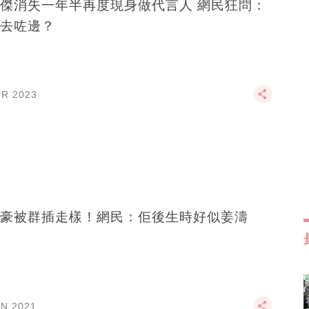
傑消失一年半再度現身做代言人 網民狂問：
去咗邊？
PR 2023
豪被群插走樣！網民：佢後生時好似姜濤
AN 2021