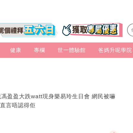
健康
專欄
世一體驗館
爸媽升呢學院
歲馮盈盈大跌watt現身樂易玲生日會 網民被嚇
直言唔認得佢