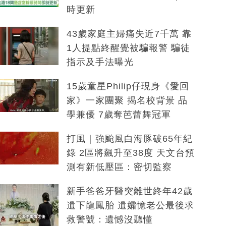
時更新
43歲家庭主婦痛失近7千萬 靠
1人提點終醒覺被騙報警 騙徒
指示及手法曝光
15歲童星Philip仔現身《愛回
家》一家團聚 揭名校背景 品
學兼優 7歲奪芭蕾舞冠軍
打風｜強颱風白海豚破65年紀
錄 2區將飆升至38度 天文台預
測有新低壓區：密切監察
新手爸爸牙醫突離世終年42歲
遺下龍鳳胎 遺孀憶老公最後求
救警號：遺憾沒聽懂