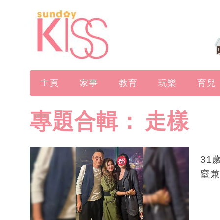
主頁
家事
教育
玩樂
育兒
專題合輯：
走樣
31
窒兼