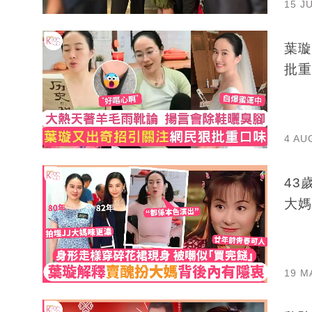
15 J
葉璇
批重
4 AU
43
大媽
19 M