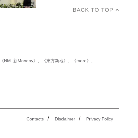
BACK TO TOP
《NM+新Monday》
、
《東方新地》
、
《more》
、
/
/
Contacts
Disclaimer
Privacy Policy