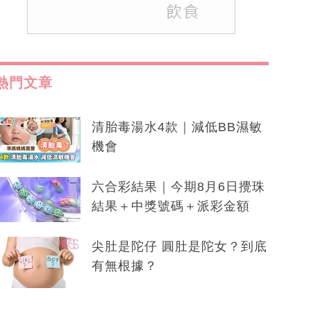
熱門文章
清胎毒湯水4款｜減低BB濕敏
機會
六合彩結果｜今期8月6日攪珠
結果＋中獎號碼＋派彩金額
尖肚是陀仔 圓肚是陀女？到底
有無根據？