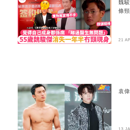
魏駿
條頸
21 A
袁偉
13 J