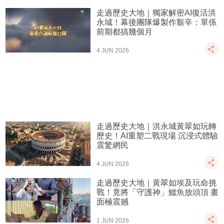
走過歷史大地｜獨家解密AI復活洪
永城！幕後團隊爆製作艱辛：單係
前期都搞幾個月
4 JUN 2026
走過歷史大地｜洪永城黃翠如玩轉
歷史！AI重塑二戰現場 沉浸式體驗
震驚網民
4 JUN 2026
走過歷史大地｜黃翠如埃及玩命挑
戰！竟將「守護神」鱷魚放頭頂 畫
面極震撼
1 JUN 2026