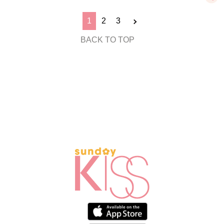
1
2
3
BACK TO TOP