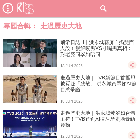
專題合輯：
走過歷史大地
飛常日誌 II｜洪永城霸屏自揭雙面
人設！親解暖男VS寸嘴男真相：
對老婆同翠如唔同
18 JUN 2026
走過歷史大地｜TVB新節目首播即
被質疑「致敬」 洪永城黃翠如AI節
目惹爭議
18 JUN 2026
走過歷史大地｜洪永城黃翠如合體
主持！TVB首創AI復活歷史場景勁
震撼
12 JUN 2026