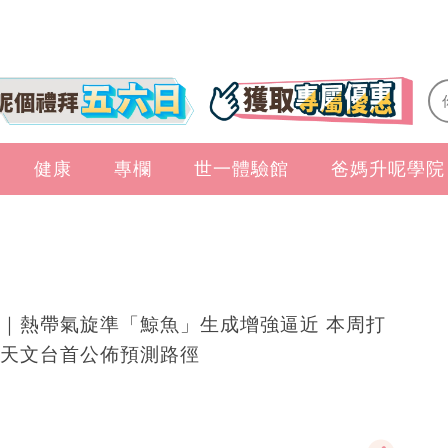
健康
專欄
世一體驗館
爸媽升呢學院
｜熱帶氣旋準「鯨魚」生成增強逼近 本周打
天文台首公佈預測路徑