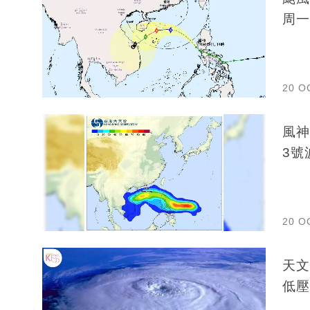
周一
20 O
風神
3號
20 O
天文
低壓