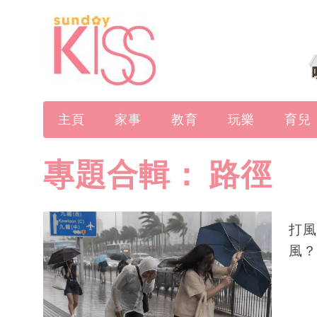
主頁
家事
教育
玩樂
育兒
專題合輯：
路徑
打風
風？