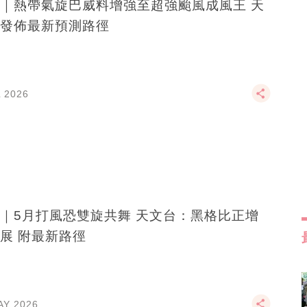
｜熱帶氣旋巴威料增強至超強颱風成風王 天
發佈最新預測路徑
L 2026
｜5月打風恐雙旋共舞 天文台：黑格比正增
展 附最新路徑
AY 2026