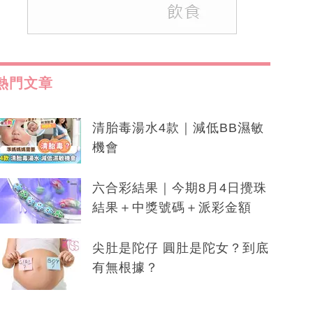
熱門文章
清胎毒湯水4款｜減低BB濕敏
機會
六合彩結果｜今期8月4日攪珠
結果＋中獎號碼＋派彩金額
尖肚是陀仔 圓肚是陀女？到底
有無根據？