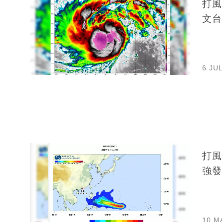
打風
文台
6 JU
打風
強發
10 M