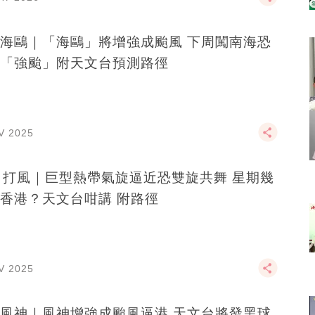
海鷗｜「海鷗」將增強成颱風 下周闖南海恐
「強颱」附天文台預測路徑
V 2025
月打風｜巨型熱帶氣旋逼近恐雙旋共舞 星期幾
香港？天文台咁講 附路徑
V 2025
風神｜風神增強成颱風逼港 天文台將發黑球