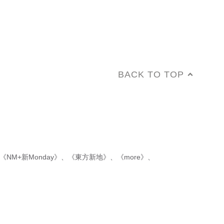
BACK TO TOP
《NM+新Monday》
、
《東方新地》
、
《more》
、