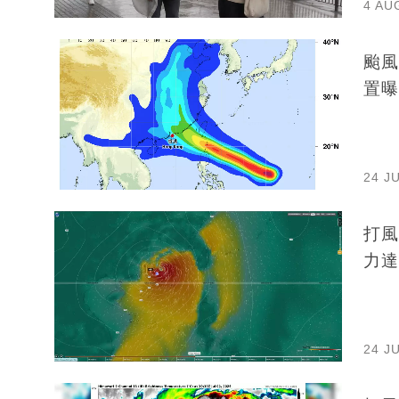
4 AU
颱風
置曝
24 J
打風
力達
24 J