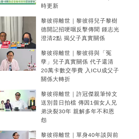
時更新
黎彼得離世｜黎彼得兒子黎樹
德開記招哽咽反擊傳聞 鍾志光
澄清2點 揭父子真實關係
黎彼得離世｜黎彼得與「冤
孽」兒子真實關係 代子還清
20萬卡數交學費 入ICU成父子
關係大轉折
黎彼得離世｜許冠傑親筆悼文
送別昔日拍檔 傳因1個女人兄
弟決裂30年 親解多年不和恩
怨
黎彼得離世｜單身40年談與前