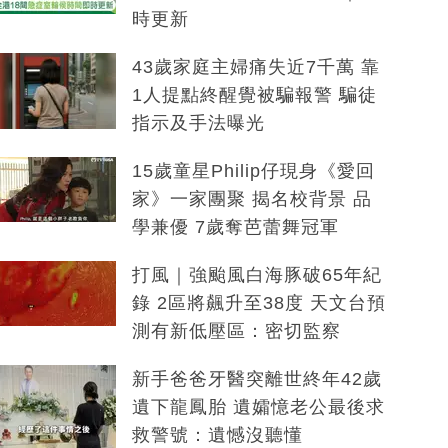
時更新
43歲家庭主婦痛失近7千萬 靠
1人提點終醒覺被騙報警 騙徒
指示及手法曝光
15歲童星Philip仔現身《愛回
家》一家團聚 揭名校背景 品
學兼優 7歲奪芭蕾舞冠軍
打風｜強颱風白海豚破65年紀
錄 2區將飆升至38度 天文台預
測有新低壓區：密切監察
新手爸爸牙醫突離世終年42歲
遺下龍鳳胎 遺孀憶老公最後求
救警號：遺憾沒聽懂