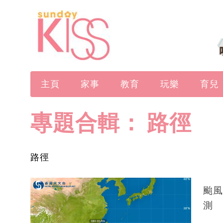
主頁
家事
教育
玩樂
育兒
專題合輯：
路徑
路徑
颱風
測