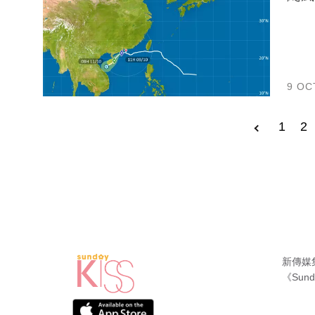
9 OC
1
2
新傳媒
《Sund