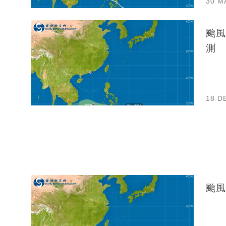
30 M
颱風
測
18 D
颱風