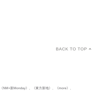
BACK TO TOP
《NM+新Monday》
、
《東方新地》
、
《more》
、