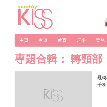
主頁
家事
教育
玩樂
育兒
專題合輯：
轉頸部
亂轉
千祈