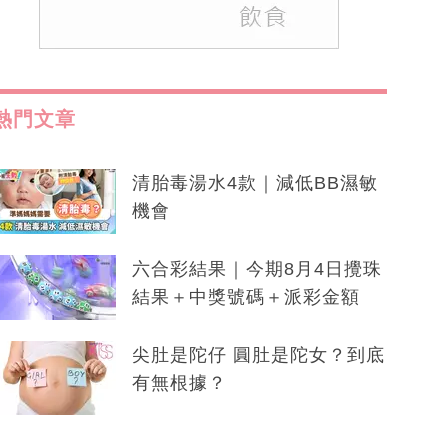
熱門文章
清胎毒湯水4款｜減低BB濕敏
機會
六合彩結果｜今期8月4日攪珠
結果＋中獎號碼＋派彩金額
尖肚是陀仔 圓肚是陀女？到底
有無根據？