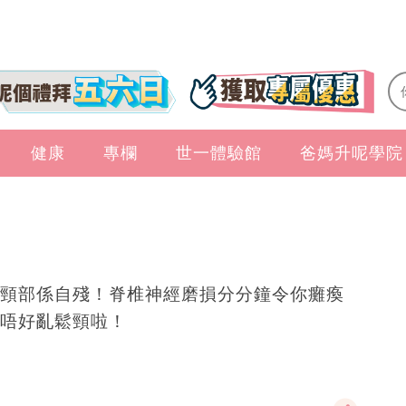
健康
專欄
世一體驗館
爸媽升呢學院
頸部係自殘！脊椎神經磨損分分鐘令你癱瘓
唔好亂鬆頸啦！