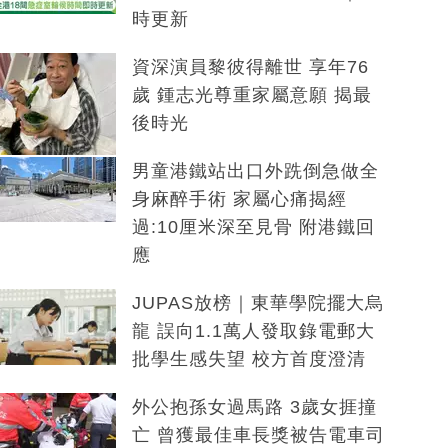
時更新
資深演員黎彼得離世 享年76
歲 鍾志光尊重家屬意願 揭最
後時光
男童港鐵站出口外跣倒急做全
身麻醉手術 家屬心痛揭經
過:10厘米深至見骨 附港鐵回
應
JUPAS放榜｜東華學院擺大烏
龍 誤向1.1萬人發取錄電郵大
批學生感失望 校方首度澄清
外公抱孫女過馬路 3歲女捱撞
亡 曾獲最佳車長獎被告電車司