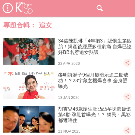
專題合輯：
追女
34歲陳凱琳「4年抱3」認恨生第四
胎！揭產後經歷多種劇痛 自爆已諗
好BB名惹追女熱議
22 APR 2026
麥明詩誕子9個月疑暗示追二胎成
功！？23字藏玄機爆喜事 全身照
曝光
13 JAN 2026
胡杏兒46歲慶生肚凸凸孕味濃疑懷
第4胎 孕肚首曝光！？ 網民：黑衫
都遮唔住
21 NOV 2025