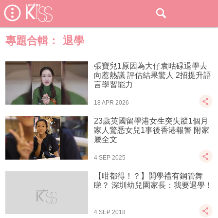
專題合輯：
退學
張寶兒1原因為大仔袁咕碌退學去
向惹熱議 評估結果驚人 2招提升語
言學習能力
18 APR 2026
23歲英國留學港女生突失蹤1個月
家人驚悉女兒1事後香港報警 附家
屬全文
4 SEP 2025
【咁都得！？】開學禮有鋼管舞
睇？ 深圳幼兒園家長：我要退學！
4 SEP 2018