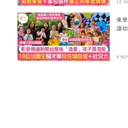
12 J
東華
讓幼
8 NO