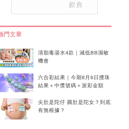
熱門文章
清胎毒湯水4款｜減低BB濕敏
機會
六合彩結果｜今期8月6日攪珠
結果＋中獎號碼＋派彩金額
尖肚是陀仔 圓肚是陀女？到底
有無根據？