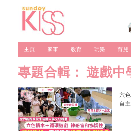
主頁
家事
教育
玩樂
育兒
專題合輯：
遊戲中
六色
自主