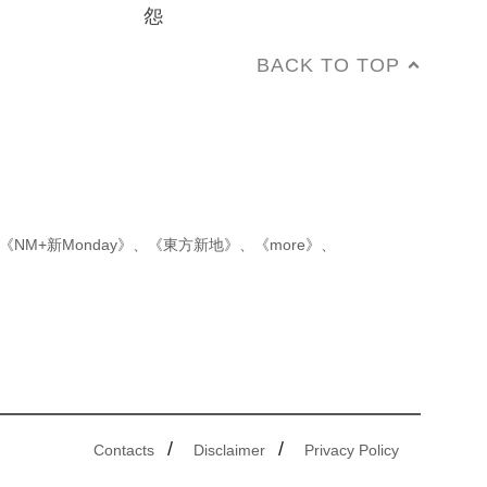
怨
BACK TO TOP
《NM+新Monday》
、
《東方新地》
、
《more》
、
/
/
Contacts
Disclaimer
Privacy Policy