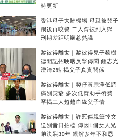
時更新
香港母子大鬧機場 母親被兒子
踢後再咬警 二人齊被判入獄
刑期差距明顯惹熱議
黎彼得離世｜黎彼得兒子黎樹
德開記招哽咽反擊傳聞 鍾志光
澄清2點 揭父子真實關係
黎彼得離世｜契仔黃宗澤低調
痛別契爺 多次低資助手術費
罕揭二人超越血緣父子情
黎彼得離世｜許冠傑親筆悼文
送別昔日拍檔 傳因1個女人兄
弟決裂30年 親解多年不和恩