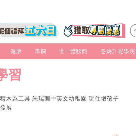
健康
專欄
世一體驗館
爸媽升呢學院
學習
積木為工具 朱瑞蘭中英文幼稚園 玩住增孩子
發展