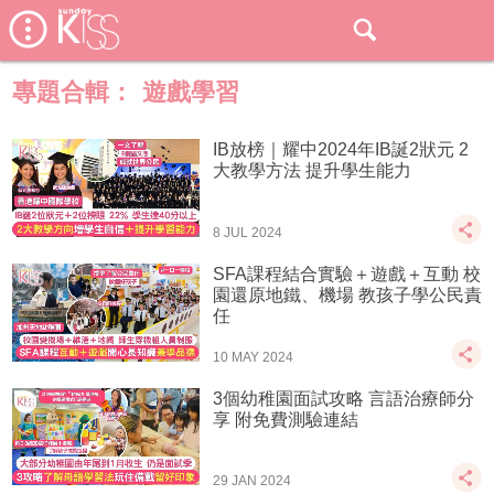
專題合輯：
遊戲學習
IB放榜｜耀中2024年IB誕2狀元 2
大教學方法 提升學生能力
8 JUL 2024
SFA課程結合實驗＋遊戲＋互動 校
園還原地鐵、機場 教孩子學公民責
任
10 MAY 2024
3個幼稚園面試攻略 言語治療師分
享 附免費測驗連結
29 JAN 2024