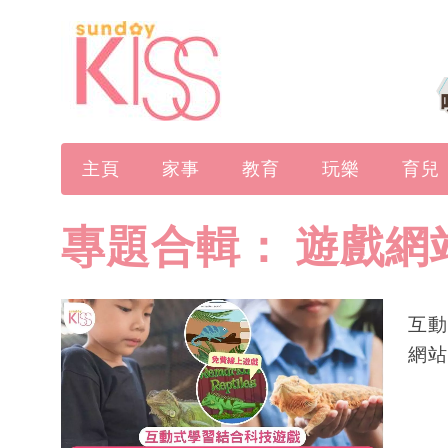
主頁
家事
教育
玩樂
育兒
專題合輯：
遊戲網
互動
網站