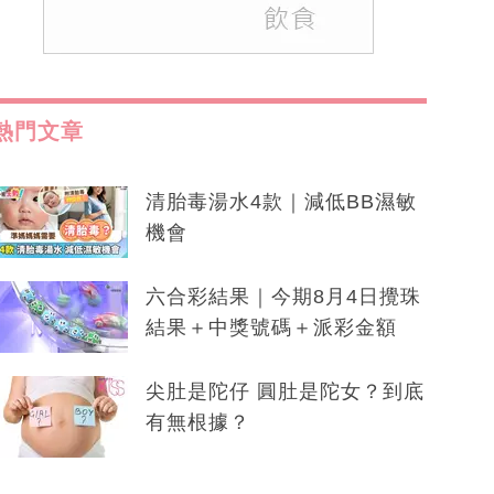
熱門文章
清胎毒湯水4款｜減低BB濕敏
機會
六合彩結果｜今期8月4日攪珠
結果＋中獎號碼＋派彩金額
尖肚是陀仔 圓肚是陀女？到底
有無根據？