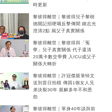
時更新
黎彼得離世｜黎彼得兒子黎樹
德開記招哽咽反擊傳聞 鍾志光
澄清2點 揭父子真實關係
黎彼得離世｜黎彼得與「冤
孽」兒子真實關係 代子還清
20萬卡數交學費 入ICU成父子
關係大轉折
黎彼得離世｜許冠傑親筆悼文
送別昔日拍檔 傳因1個女人兄
弟決裂30年 親解多年不和恩
怨
黎彼得離世｜單身40年談與前