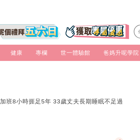
健康
專欄
世一體驗館
爸媽升呢學院
加班8小時捱足5年 33歲丈夫長期睡眠不足過