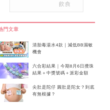
熱門文章
清胎毒湯水4款｜減低BB濕敏
機會
六合彩結果｜今期8月6日攪珠
結果＋中獎號碼＋派彩金額
尖肚是陀仔 圓肚是陀女？到底
有無根據？