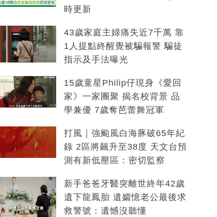
時更新
43歲家庭主婦痛失近7千萬 靠
1人提點終醒覺被騙報警 騙徒
指示及手法曝光
15歲童星Philip仔現身《愛回
家》一家團聚 揭名校背景 品
學兼優 7歲奪芭蕾舞冠軍
打風｜強颱風白海豚破65年紀
錄 2區將飆升至38度 天文台預
測有新低壓區：密切監察
新手爸爸牙醫突離世終年42歲
遺下龍鳳胎 遺孀憶老公最後求
救警號：遺憾沒聽懂