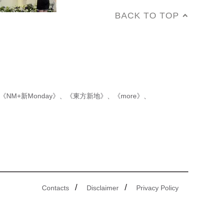
BACK TO TOP
《NM+新Monday》
、
《東方新地》
、
《more》
、
/
/
Contacts
Disclaimer
Privacy Policy