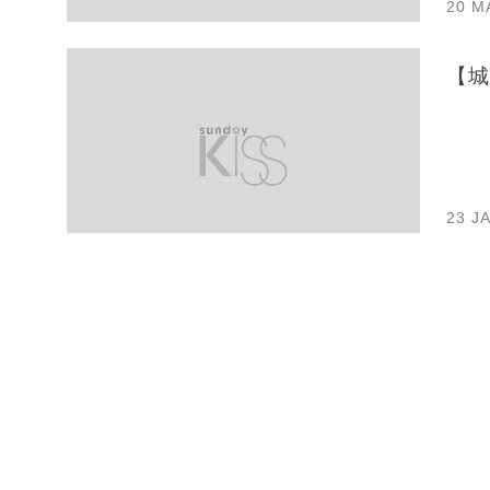
20 M
【城
23 J