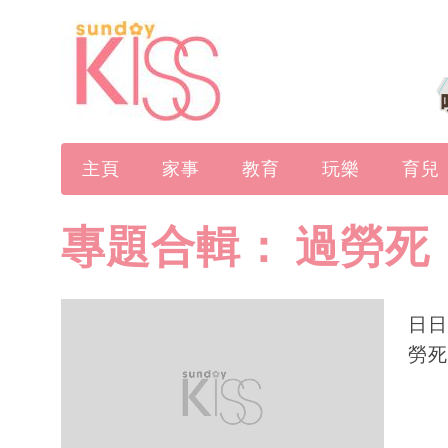
主頁
家事
教育
玩樂
育兒
專題合輯：
過勞死
日日
勞死