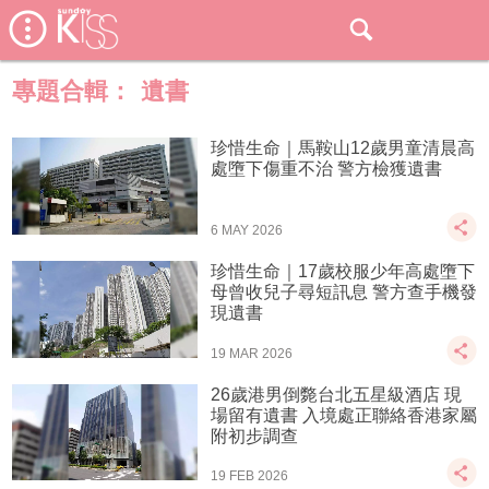
專題合輯：
遺書
珍惜生命｜馬鞍山12歲男童清晨高
處墮下傷重不治 警方檢獲遺書
6 MAY 2026
珍惜生命｜17歲校服少年高處墮下
母曾收兒子尋短訊息 警方查手機發
現遺書
19 MAR 2026
26歲港男倒斃台北五星級酒店 現
場留有遺書 入境處正聯絡香港家屬
附初步調查
19 FEB 2026