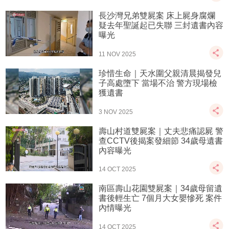
長沙灣兄弟雙屍案 床上屍身腐爛
疑去年聖誕起已失聯 三封遺書內容
曝光
11 NOV 2025
珍惜生命｜天水圍父親清晨揭發兒
子高處墮下 當場不治 警方現場檢
獲遺書
3 NOV 2025
壽山村道雙屍案｜丈夫悲痛認屍 警
查CCTV後揭案發細節 34歲母遺書
內容曝光
14 OCT 2025
南區壽山花園雙屍案｜34歲母留遺
書後輕生亡 7個月大女嬰慘死 案件
內情曝光
14 OCT 2025