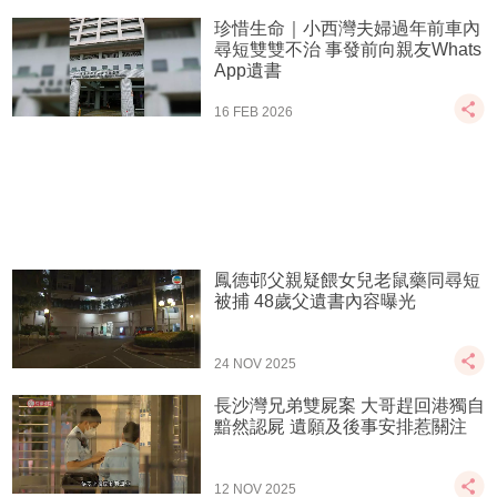
珍惜生命｜小西灣夫婦過年前車內
尋短雙雙不治 事發前向親友Whats
App遺書
16 FEB 2026
鳳德邨父親疑餵女兒老鼠藥同尋短
被捕 48歲父遺書內容曝光
24 NOV 2025
長沙灣兄弟雙屍案 大哥趕回港獨自
黯然認屍 遺願及後事安排惹關注
12 NOV 2025