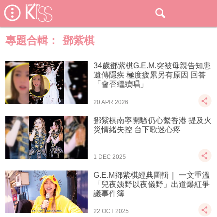
專題合輯：
鄧紫棋
34歲鄧紫棋G.E.M.突被母親告知患
遺傳隱疾 極度疲累另有原因 回答
「會否繼續唱」
20 APR 2026
鄧紫棋南寧開騷仍心繫香港 提及火
災情緒失控 台下歌迷心疼
1 DEC 2025
G.E.M鄧紫棋經典圖輯｜ 一文重溫
「兒夜姨野以夜儀野」出道爆紅爭
議事件簿
22 OCT 2025