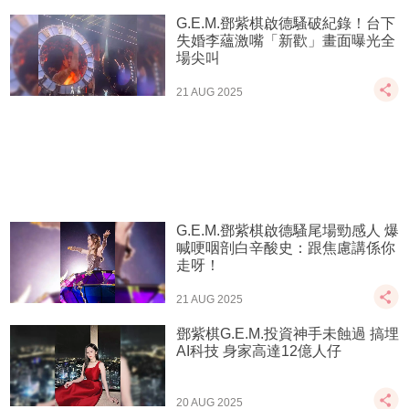
G.E.M.鄧紫棋啟德騷破紀錄！台下
失婚李蘊激嘴「新歡」畫面曝光全
場尖叫
21 AUG 2025
G.E.M.鄧紫棋啟德騷尾場勁感人 爆
喊哽咽剖白辛酸史：跟焦慮講係你
走呀！
21 AUG 2025
鄧紫棋G.E.M.投資神手未蝕過 搞埋
AI科技 身家高達12億人仔
20 AUG 2025