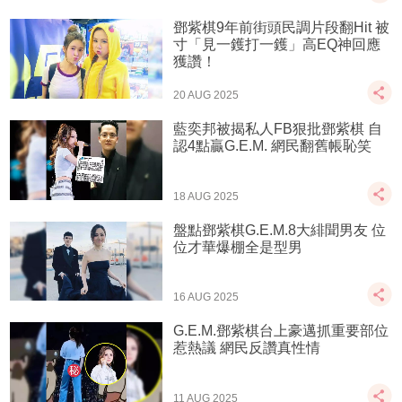
鄧紫棋9年前街頭民調片段翻Hit 被
寸「見一鑊打一鑊」高EQ神回應
獲讚！
20 AUG 2025
藍奕邦被揭私人FB狠批鄧紫棋 自
認4點贏G.E.M. 網民翻舊帳恥笑
18 AUG 2025
盤點鄧紫棋G.E.M.8大緋聞男友 位
位才華爆棚全是型男
16 AUG 2025
G.E.M.鄧紫棋台上豪邁抓重要部位
惹熱議 網民反讚真性情
11 AUG 2025