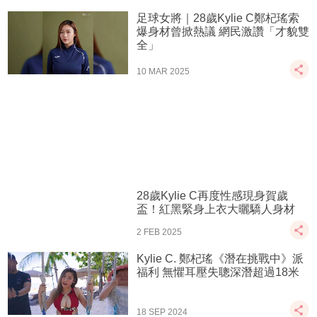
足球女將｜28歲Kylie C鄭杞瑤索
爆身材曾掀熱議 網民激讚「才貌雙
全」
10 MAR 2025
28歲Kylie C再度性感現身賀歲
盃！紅黑緊身上衣大曬驕人身材
2 FEB 2025
Kylie C. 鄭杞瑤《潛在挑戰中》派
福利 無懼耳壓失聰深潛超過18米
18 SEP 2024