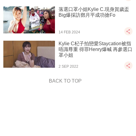
落選口罩小姐Kylie C.現身賀歲盃
Big爆採訪鄧月平成功搶Fo
14 FEB 2024
Kylie C杞子拍戀愛Staycation被指
唔識尊重 得罪Henry爆喊 再參選口
罩小姐
2 SEP 2022
BACK TO TOP