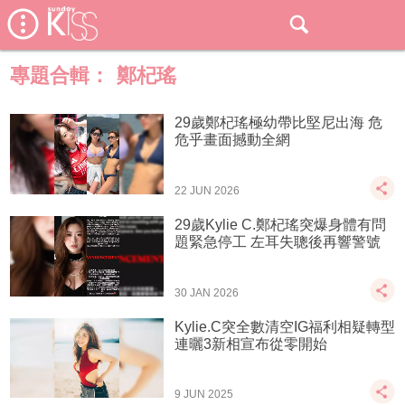
專題合輯：
鄭杞瑤
29歲鄭杞瑤極幼帶比堅尼出海 危
危乎畫面撼動全網
22 JUN 2026
29歲Kylie C.鄭杞瑤突爆身體有問
題緊急停工 左耳失聰後再響警號
30 JAN 2026
Kylie.C突全數清空IG福利相疑轉型
連曬3新相宣布從零開始
9 JUN 2025