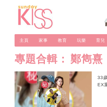
主頁
家事
教育
玩樂
育兒
專題合輯：
鄭雋熹
33
EX