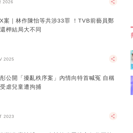
R 2026
X案｜林作陳怡等共涉33罪 ！TVB前藝員鄭
還柙結局大不同
V 2025
彤公開「擾亂秩序案」內情向特首喊冤 自稱
受虐兒童遭拘捕
T 2023