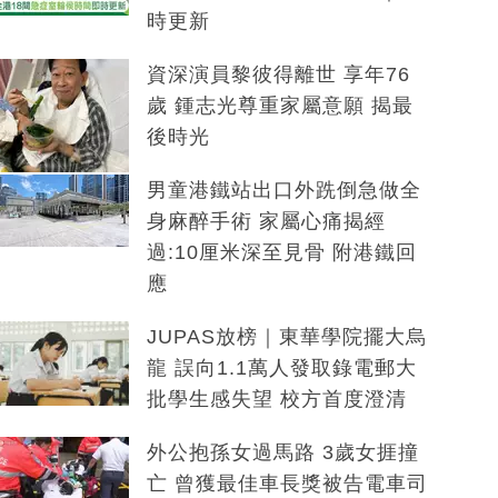
時更新
資深演員黎彼得離世 享年76
歲 鍾志光尊重家屬意願 揭最
後時光
男童港鐵站出口外跣倒急做全
身麻醉手術 家屬心痛揭經
過:10厘米深至見骨 附港鐵回
應
JUPAS放榜｜東華學院擺大烏
龍 誤向1.1萬人發取錄電郵大
批學生感失望 校方首度澄清
外公抱孫女過馬路 3歲女捱撞
亡 曾獲最佳車長獎被告電車司