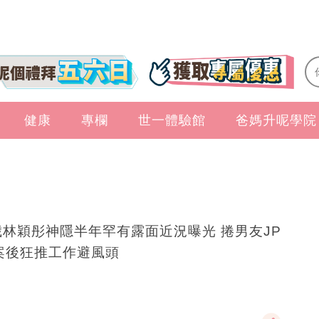
健康
專欄
世一體驗館
爸媽升呢學院
歲林穎彤神隱半年罕有露面近況曝光 捲男友JP
案後狂推工作避風頭