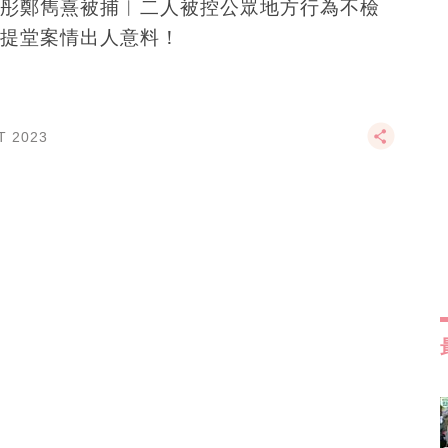
彤鄭雋熹被捕︱二人被控公眾地方行為不檢
提堂案情出人意料！
T 2023