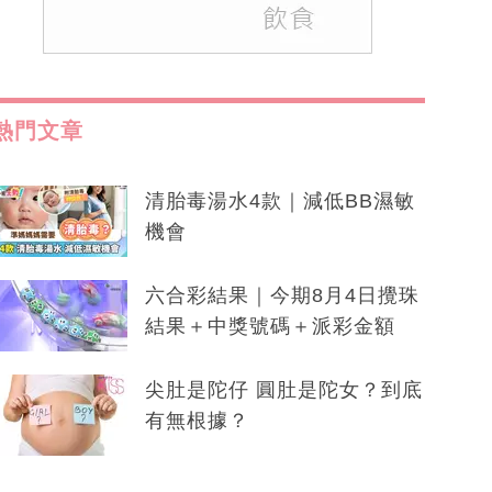
熱門文章
清胎毒湯水4款｜減低BB濕敏
機會
六合彩結果｜今期8月4日攪珠
結果＋中獎號碼＋派彩金額
尖肚是陀仔 圓肚是陀女？到底
有無根據？