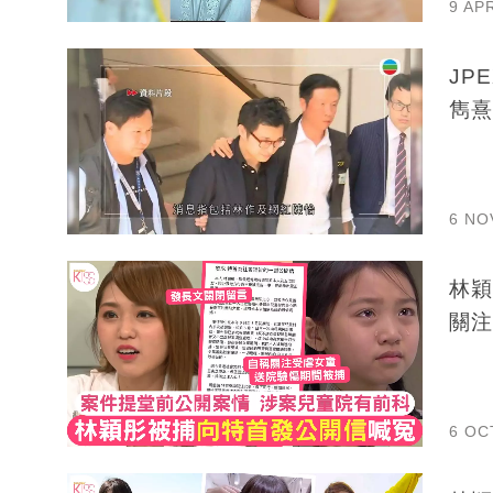
9 AP
JPE
雋熹
6 NO
林穎
關注
6 OC