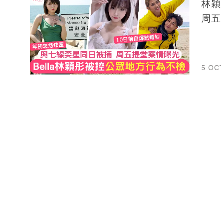
林穎
周五
5 OC