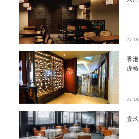
27 D
香港
虎蝦
27 D
壹玖