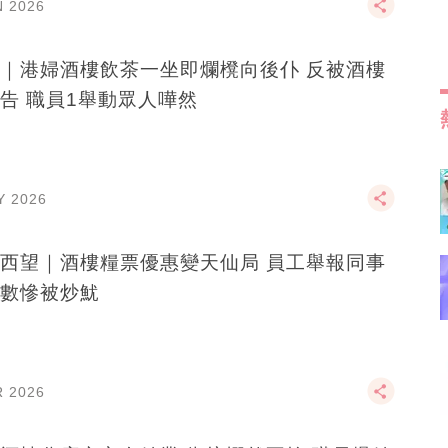
N 2026
｜港婦酒樓飲茶一坐即爛櫈向後仆 反被酒樓
告 職員1舉動眾人嘩然
Y 2026
西望｜酒樓糧票優惠變天仙局 員工舉報同事
數慘被炒魷
R 2026