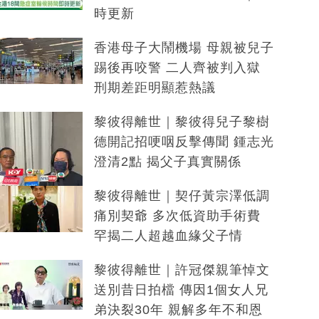
時更新
香港母子大鬧機場 母親被兒子
踢後再咬警 二人齊被判入獄
刑期差距明顯惹熱議
黎彼得離世｜黎彼得兒子黎樹
德開記招哽咽反擊傳聞 鍾志光
澄清2點 揭父子真實關係
黎彼得離世｜契仔黃宗澤低調
痛別契爺 多次低資助手術費
罕揭二人超越血緣父子情
黎彼得離世｜許冠傑親筆悼文
送別昔日拍檔 傳因1個女人兄
弟決裂30年 親解多年不和恩