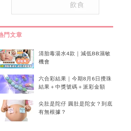
熱門文章
清胎毒湯水4款｜減低BB濕敏
機會
六合彩結果｜今期8月6日攪珠
結果＋中獎號碼＋派彩金額
尖肚是陀仔 圓肚是陀女？到底
有無根據？