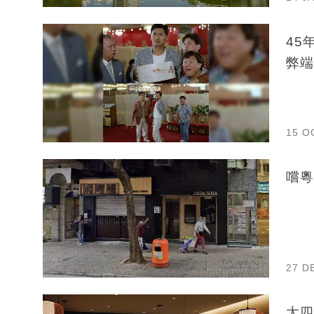
45
弊端
15 O
嚐粵
27 D
大四