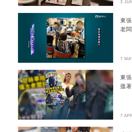
3 JU
東張
老闆
7 MA
東張
搵著
7 AP