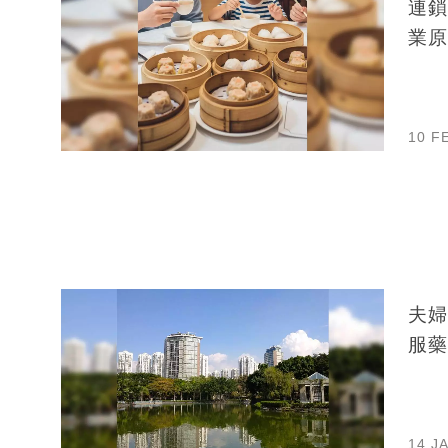
連鎖
業原
10 F
夫婦
服藥
14 J