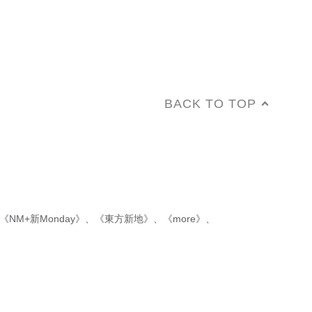
BACK TO TOP
《NM+新Monday》
、
《東方新地》
、
《more》
、