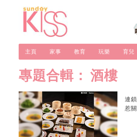
主頁
家事
教育
玩樂
育兒
專題合輯：
酒樓
連鎖
惹關