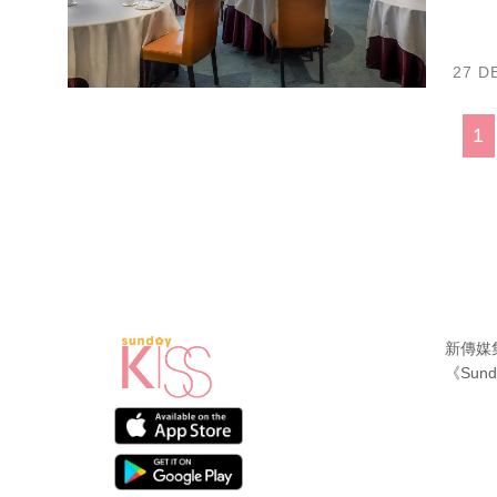
27 D
1
新傳媒
《Sund