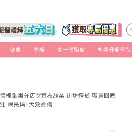
健康
專欄
世一體驗館
爸媽升呢學院
酒樓集團分店突宣布結業 街坊愕然 職員回應
注 網民揭1大致命傷