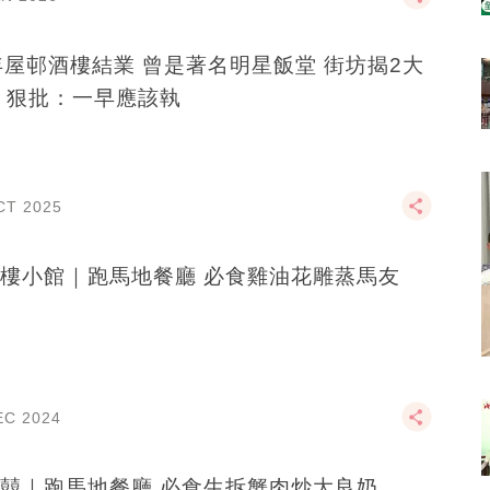
年屋邨酒樓結業 曾是著名明星飯堂 街坊揭2大
 狠批：一早應該執
CT 2025
樓小館｜跑馬地餐廳 必食雞油花雕蒸馬友
EC 2024
囍｜跑馬地餐廳 必食生拆蟹肉炒大良奶