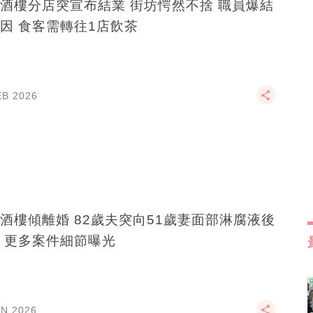
酒樓分店突宣布結業 街坊愕然不捨 職員爆結
因 食客需轉往1店飲茶
EB 2026
酒樓傾離婚 82歲夫突向51歲妻面部淋腐液後
 更多案件細節曝光
AN 2026