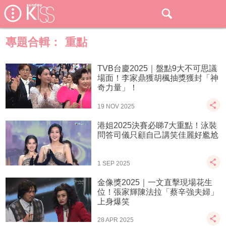
專題合輯：
重點
TVB台慶2025｜盤點9大不可思議
場面！李家鼎獲胡楓抽獎獲封「神
奇力量」！
19 NOV 2025
港姐2025決賽必睇7大重點！泳裝
問答司儀只顧自己講笑佳麗好尷尬
1 SEP 2025
金像獎2025｜一文直擊現場花生
位！張家輝陳法拉「蔡辛強夫婦」
上身爆笑
28 APR 2025