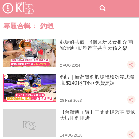
專題合輯：
釣蝦
觀塘好去處｜4個又玩又食推介 萌
寵治癒+動靜皆宜共享天倫之樂
2 AUG 2024
釣蝦｜新蒲崗釣蝦場體驗沉浸式環
境 $140起任釣+免費烹調
28 FEB 2023
【台灣親子遊】宜蘭蘭楊蟹莊 泰國
大蝦即釣即烤
14 AUG 2018