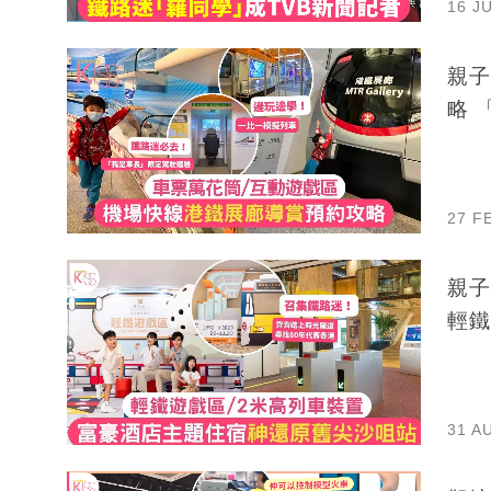
16 J
親子
27 F
親子
輕鐵
31 A