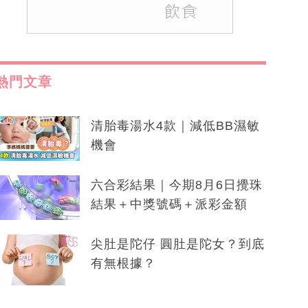
熱門文章
清胎毒湯水4款｜減低BB濕敏
機會
六合彩結果｜今期8月6日攪珠
結果＋中獎號碼＋派彩金額
尖肚是陀仔 圓肚是陀女？到底
有無根據？