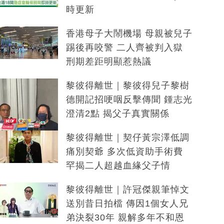
時更新
香港母子大鬧機場 母親被兒子
踢後再咬警 二人齊被判入獄
刑期差距明顯惹熱議
黎彼得離世｜黎彼得兒子黎樹
德開記招哽咽反擊傳聞 鍾志光
澄清2點 揭父子真實關係
黎彼得離世｜契仔黃宗澤低調
痛別契爺 多次低資助手術費
罕揭二人超越血緣父子情
黎彼得離世｜許冠傑親筆悼文
送別昔日拍檔 傳因1個女人兄
弟決裂30年 親解多年不和恩