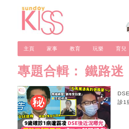
主頁
家事
教育
玩樂
育兒
專題合輯：
鐵路迷
DS
診1