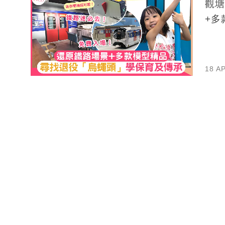
觀塘
+多
18 A