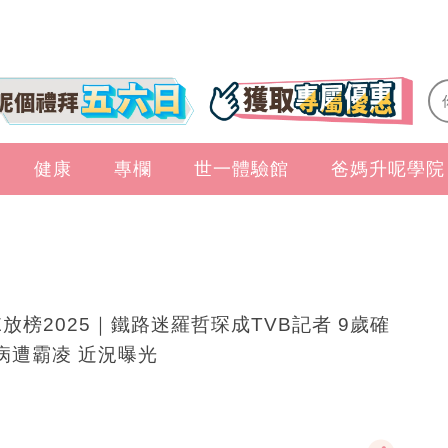
健康
專欄
世一體驗館
爸媽升呢學院
E放榜2025｜鐵路迷羅哲琛成TVB記者 9歲確
病遭霸凌 近況曝光