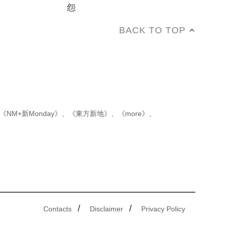
怨
BACK TO TOP
《NM+新Monday》
、
《東方新地》
、
《more》
、
/
/
Contacts
Disclaimer
Privacy Policy