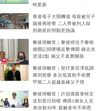
時更新
香港母子大鬧機場 母親被兒子
踢後再咬警 二人齊被判入獄
刑期差距明顯惹熱議
黎彼得離世｜黎彼得兒子黎樹
德開記招哽咽反擊傳聞 鍾志光
澄清2點 揭父子真實關係
黎彼得離世｜契仔黃宗澤低調
痛別契爺 多次低資助手術費
罕揭二人超越血緣父子情
黎彼得離世｜許冠傑親筆悼文
送別昔日拍檔 傳因1個女人兄
弟決裂30年 親解多年不和恩