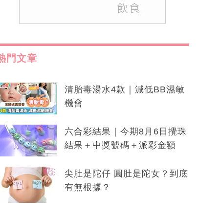
熱門文章
清胎毒湯水4款｜減低BB濕敏
機會
六合彩結果｜今期8月6日攪珠
結果＋中獎號碼＋派彩金額
尖肚是陀仔 圓肚是陀女？到底
有無根據？