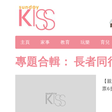
主頁
家事
教育
玩樂
育兒
專題合輯：
長者同
【親
票6