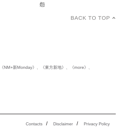
怨
BACK TO TOP
《NM+新Monday》
、
《東方新地》
、
《more》
、
/
/
Contacts
Disclaimer
Privacy Policy