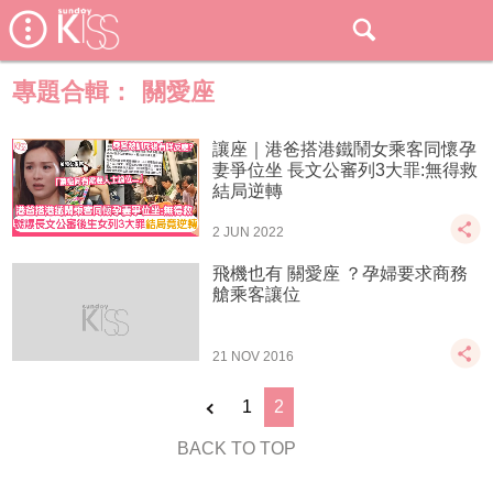
專題合輯：
關愛座
讓座｜港爸搭港鐵鬧女乘客同懷孕
妻爭位坐 長文公審列3大罪:無得救
結局逆轉
2 JUN 2022
飛機也有 關愛座 ？孕婦要求商務
艙乘客讓位
21 NOV 2016
1
2
BACK TO TOP