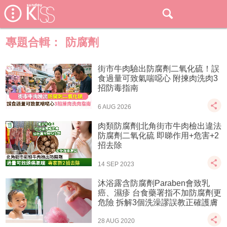
專題合輯：
防腐劑
街市牛肉驗出防腐劑二氧化硫！誤
食過量可致氣喘噁心 附揀肉洗肉3
招防毒指南
6 AUG 2026
肉類防腐劑|北角街市牛肉檢出違法
防腐劑二氧化硫 即睇作用+危害+2
招去除
14 SEP 2023
沐浴露含防腐劑Paraben會致乳
癌、濕疹 台食藥署指不加防腐劑更
危險 拆解3個洗澡謬誤教正確護膚
28 AUG 2020