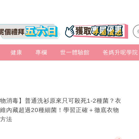
健康
專欄
世一體驗館
爸媽升呢學院
物消毒】普通洗衫原來只可殺死1-2種菌？衣
維內藏超過20種細菌！學習正確＋徹底衣物
方法