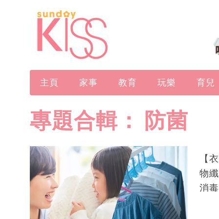
主頁
家事
教育
玩樂
育兒
專題合輯：
防菌
【衣
物纖
消毒