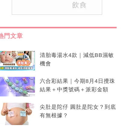
熱門文章
清胎毒湯水4款｜減低BB濕敏
機會
六合彩結果｜今期8月4日攪珠
結果＋中獎號碼＋派彩金額
尖肚是陀仔 圓肚是陀女？到底
有無根據？