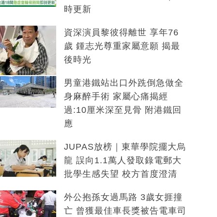
時更新
資深演員黎彼得離世 享年76
歲 鍾志光尊重家屬意願 揭最
後時光
男童港鐵站出口外跣倒急做全
身麻醉手術 家屬心痛揭經
過:10厘米深至見骨 附港鐵回
應
JUPAS放榜｜東華學院擺大烏
龍 誤向1.1萬人發取錄電郵大
批學生感失望 校方首度澄清
外公抱孫女過馬路 3歲女捱撞
亡 曾獲最佳車長獎被告電車司