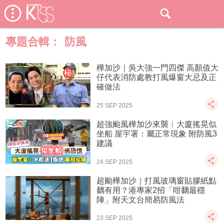
專題合輯：
防風
樺加沙｜吳大強一門四傑 高顏值大
仔代表消防處教打風爆窗大忌及正
確做法
25 SEP 2025
超強颱風樺加沙來襲︱大廈搖晃似
坐船 屋宇署：屬正常現象 附防風3
建議
24 SEP 2025
超颱樺加沙｜打風玻璃窗貼膠紙點
黐有用？港專家2招「咁黐最穩
陣」附天文台簡易防風法
23 SEP 2025