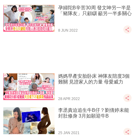
孕婦陀B辛苦30周 發文呻另一半是
「豬隊友」只顧瞓 籲另一半多關心
8 JUN 2022
媽媽早產安胎卧床 神隊友陪度3個
難關 見證家人的力量 母愛威力
28 APR 2022
李丞責迫追生牛B仔？劉倩婷未能
封肚修身 3月如願迎牛B
25 JAN 2021