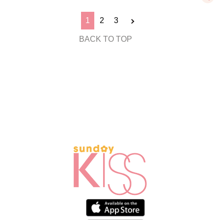
1
2
3
BACK TO TOP