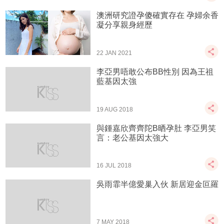
澳洲研究證孕傻確實存在 孕婦余香
凝分享親身經歷
22 JAN 2021
李亞男唔敢公布BB性別 因為王祖
藍基因太強
19 AUG 2018
與鍾嘉欣齊齊陀B晒孕肚 李亞男笑
言：老公基因太強大
16 JUL 2018
吳雨霏半億愛巢入伙 新居迎金叵羅
7 MAY 2018