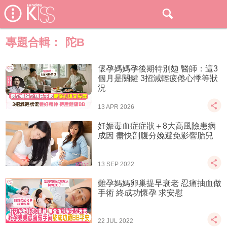
專題合輯：
陀B
懷孕媽媽孕後期特別攰 醫師：這3
個月是關鍵 3招減輕疲倦心悸等狀
況
13 APR 2026
妊娠毒血症症狀＋8大高風險患病
成因 盡快剖腹分娩避免影響胎兒
13 SEP 2022
難孕媽媽卵巢提早衰老 忍痛抽血做
手術 終成功懷孕 求安慰
22 JUL 2022