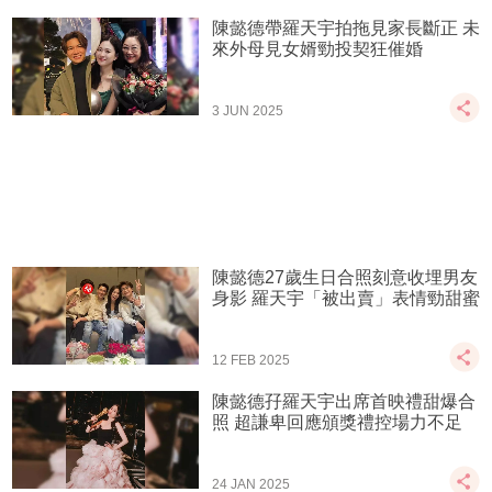
陳懿德帶羅天宇拍拖見家長斷正 未
來外母見女婿勁投契狂催婚
3 JUN 2025
陳懿德27歲生日合照刻意收埋男友
身影 羅天宇「被出賣」表情勁甜蜜
12 FEB 2025
陳懿德孖羅天宇出席首映禮甜爆合
照 超謙卑回應頒獎禮控場力不足
24 JAN 2025