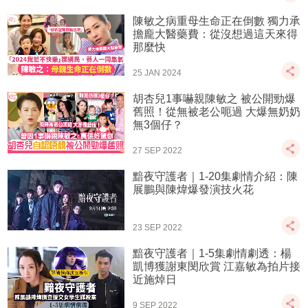
陳敏之病重母生命正在倒數 獨力承
擔龐大醫藥費：從沒想過這天來得
那麼快
25 JAN 2024
胡杏兒1事嚇親陳敏之 被公開勁爆
舊照！從無被老公呃過 大爆無奶奶
無3個仔？
27 SEP 2022
黯夜守護者｜1-20集劇情介紹：陳
展鵬與陳煒爆發演技火花
23 SEP 2022
黯夜守護者｜1-5集劇情劇透：楊
凱博獲謝東閔欣賞 江嘉敏為拍片接
近施焯日
9 SEP 2022