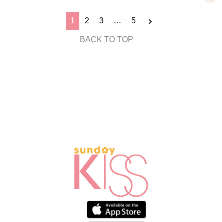
1
2
3
…
5
BACK TO TOP