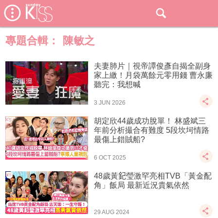
專題合輯：
陳敏之
夫妻肺片｜視帝譚俊彥自揭全副身
家上繳！月袋萬餘元零用錢 曹永廉
聽完：我想喊
3 JUN 2026
胡定欣44歲成功脫單！ 林盛斌三
年前分析撮合有難度 5段坎坷情路
最傷上錯賊船?
6 OCT 2025
48歲黃𨥈瑩激罕亮相TVB「黃金配
角」飯局 最新近況貴氣依然
29 AUG 2024