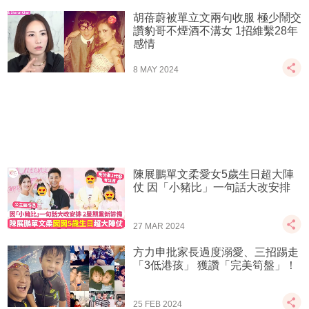
胡蓓蔚被單立文兩句收服 極少鬧交
讚豹哥不煙酒不溝女 1招維繫28年
感情
8 MAY 2024
陳展鵬單文柔愛女5歲生日超大陣
仗 因「小豬比」一句話大改安排
27 MAR 2024
方力申批家長過度溺愛、三招踢走
「3低港孩」 獲讚「完美筍盤」！
25 FEB 2024