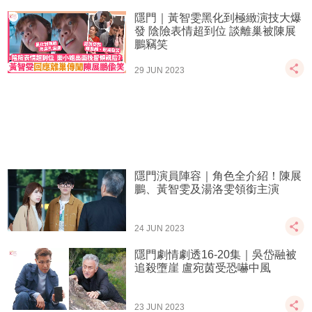
隱門｜黃智雯黑化到極緻演技大爆
發 陰險表情超到位 談離巢被陳展
鵬竊笑
29 JUN 2023
隱門演員陣容｜角色全介紹！陳展
鵬、黃智雯及湯洛雯領銜主演
24 JUN 2023
隱門劇情劇透16-20集｜吳岱融被
追殺墮崖 盧宛茵受恐嚇中風
23 JUN 2023