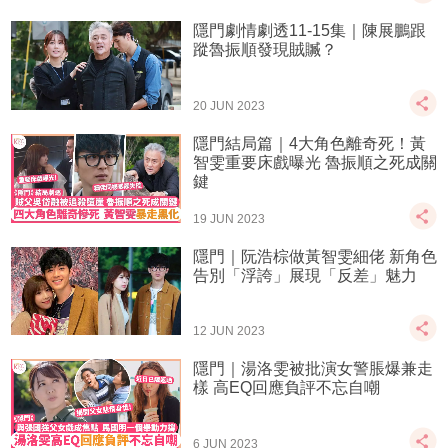
隱門劇情劇透11-15集｜陳展鵬跟
蹤魯振順發現賊贓？
20 JUN 2023
隱門結局篇｜4大角色離奇死！黃
智雯重要床戲曝光 魯振順之死成關
鍵
19 JUN 2023
隱門｜阮浩棕做黃智雯細佬 新角色
告別「浮誇」展現「反差」魅力
12 JUN 2023
隱門｜湯洛雯被批演女警脹爆兼走
樣 高EQ回應負評不忘自嘲
6 JUN 2023