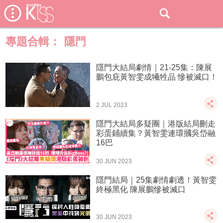
專題合輯：
隱門
隱門大結局劇情｜21-25集：陳展
鵬包庇黃智雯成犧牲品 慘被滅口！
2 JUL 2023
隱門大結局多疑團｜港版結局刪走
彩蛋鋪續集？黃智雯連環摑吳岱融
16巴
30 JUN 2023
隱門結局｜25集劇情劇透！黃智雯
終極黑化 陳展鵬慘被滅口
30 JUN 2023