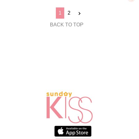
1
2
BACK TO TOP