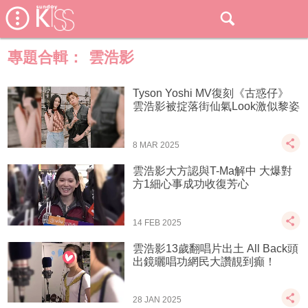
專題合輯：
雲浩影
Tyson Yoshi MV復刻《古惑仔》
雲浩影被掟落街仙氣Look激似黎姿
8 MAR 2025
雲浩影大方認與T-Ma解中 大爆對
方1細心事成功收復芳心
14 FEB 2025
雲浩影13歲翻唱片出土 All Back頭
出鏡曬唱功網民大讚靚到癲！
28 JAN 2025