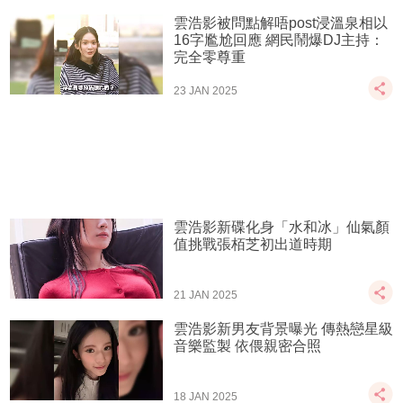
雲浩影被問點解唔post浸溫泉相以
16字尷尬回應 網民鬧爆DJ主持：
完全零尊重
23 JAN 2025
雲浩影新碟化身「水和冰」仙氣顏
值挑戰張栢芝初出道時期
21 JAN 2025
雲浩影新男友背景曝光 傳熱戀星級
音樂監製 依偎親密合照
18 JAN 2025