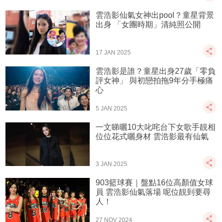
雲浩影仙氣女神出pool？童星背景
出身 「女團時期」清純照公開
17 JAN 2025
雲浩影是誰？童星出身27歲「零負
評女神」 與初戀拍拖9年分手極痛
心
5 JAN 2025
一文睇曬10大叱咤台下女歌手靚相
位位花式曬身材 雲浩影最有仙氣
3 JAN 2025
903籃球賽｜盤點16位高顏值女球
員 雲浩影仙氣落場 呢位靚到要尋
人！
27 NOV 2024