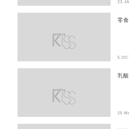
23 J
零食
5 OC
乳酸
25 M