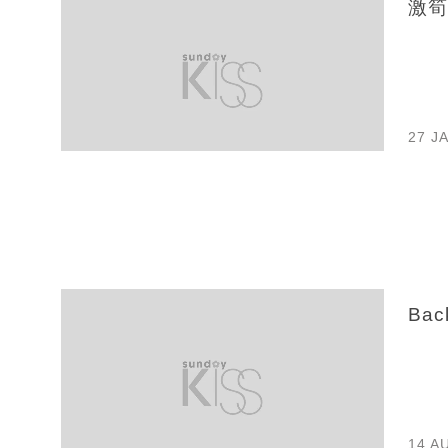
激筍
27 J
Bac
14 A