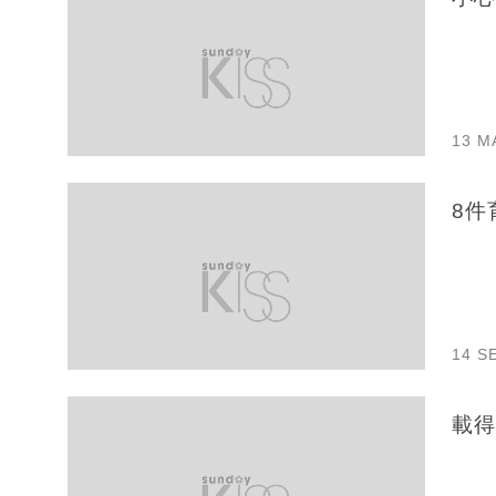
13 M
8件
14 S
載得