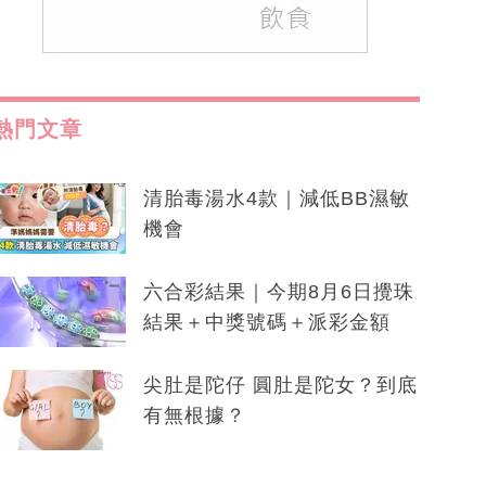
熱門文章
清胎毒湯水4款｜減低BB濕敏
機會
六合彩結果｜今期8月6日攪珠
結果＋中獎號碼＋派彩金額
尖肚是陀仔 圓肚是陀女？到底
有無根據？