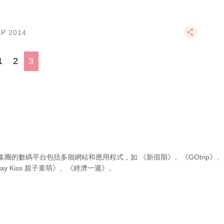
EP 2014
1
2
3
集團的數碼平台包括多個網站和應用程式，如
《新假期》
、
《GOtrip》
、
ay Kiss 親子童萌》
、
《經濟一週》
。