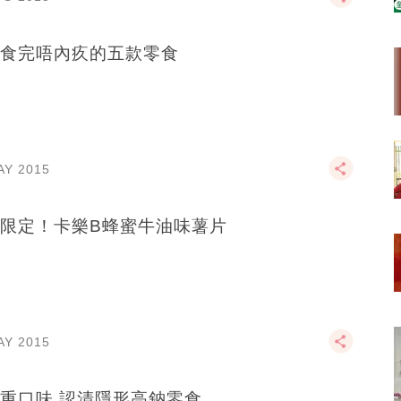
食完唔內疚的五款零食
AY 2015
限定！卡樂B蜂蜜牛油味薯片
AY 2015
小心重口味 認清隱形高鈉零食