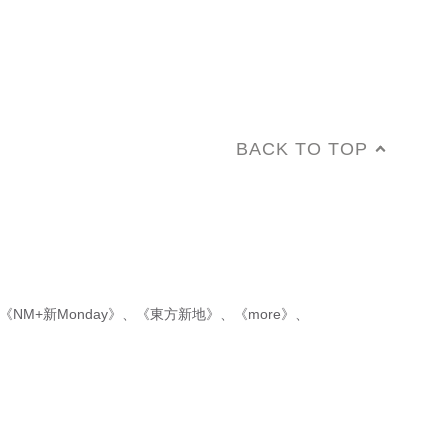
BACK TO TOP
《NM+新Monday》
、
《東方新地》
、
《more》
、