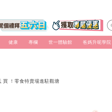
健康
專欄
世一體驗館
爸媽升呢學院
抵 買 ！零食特賣場進駐觀塘