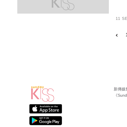
11 S
新傳媒
《Sund