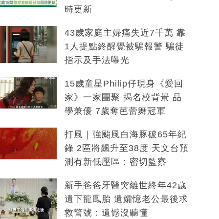
時更新
43歲家庭主婦痛失近7千萬 靠
1人提點終醒覺被騙報警 騙徒
指示及手法曝光
15歲童星Philip仔現身《愛回
家》一家團聚 揭名校背景 品
學兼優 7歲奪芭蕾舞冠軍
打風｜強颱風白海豚破65年紀
錄 2區將飆升至38度 天文台預
測有新低壓區：密切監察
新手爸爸牙醫突離世終年42歲
遺下龍鳳胎 遺孀憶老公最後求
救警號：遺憾沒聽懂