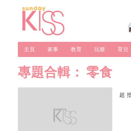
主頁
家事
教育
玩樂
育兒
專題合輯：
零食
超 