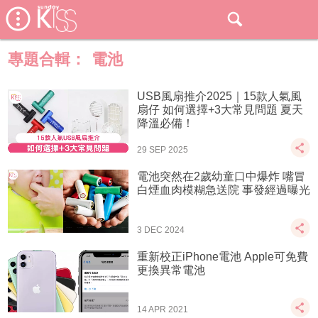
專題合輯：
電池
USB風扇推介2025｜15款人氣風
扇仔 如何選擇+3大常見問題 夏天
降溫必備！
29 SEP 2025
電池突然在2歲幼童口中爆炸 嘴冒
白煙血肉模糊急送院 事發經過曝光
3 DEC 2024
重新校正iPhone電池 Apple可免費
更換異常電池
14 APR 2021