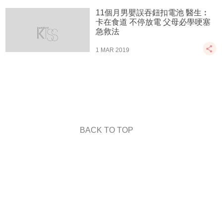
11個月男嬰誤吞鈕扣電池 醫生︰
卡在食道 不停放電 父母必學哽塞
急救法
1 MAR 2019
BACK TO TOP