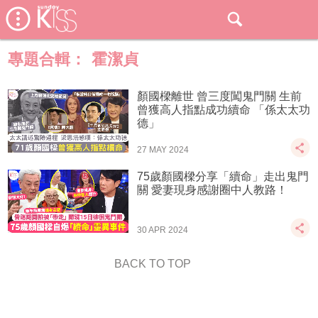
專題合輯：
霍潔貞
顏國樑離世 曾三度闖鬼門關 生前
曾獲高人指點成功續命 「係太太功
德」
27 MAY 2024
75歲顏國樑分享「續命」走出鬼門
關 愛妻現身感謝圈中人教路！
30 APR 2024
BACK TO TOP