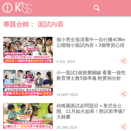
專題合輯：
面試內容
嶺小男生孫清喬中一自行獲4Offer
公開嶺小面試內容＋3個學習心得
9 JUL 2024
小一面試1個致勝關鍵 看重一致性
教育博士教5個準備 附實例分析
14 MAY 2024
幼稚園面試必問題目＋形式全公
開、11月如火如荼！附試前準備7
大錦囊
30 JAN 2024