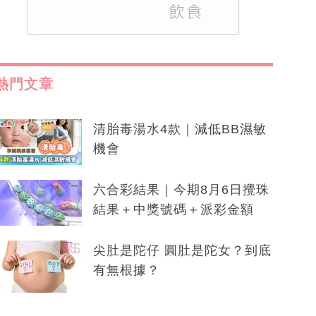
熱門文章
清胎毒湯水4款｜減低BB濕敏
機會
六合彩結果｜今期8月6日攪珠
結果＋中獎號碼＋派彩金額
尖肚是陀仔 圓肚是陀女？到底
有無根據？