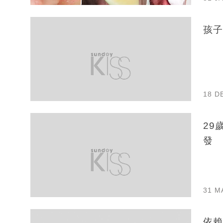
孩子
18 D
29
發
31 M
依賴