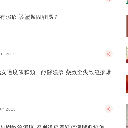
有濕疹 該塗類固醇嗎？
EC 2019
歲女過度依賴類固醇醫濕疹 藥效全失致濕疹爆
AY 2019
類固醇治濕疹 停用後皮膚紅腫滲膿似燒傷