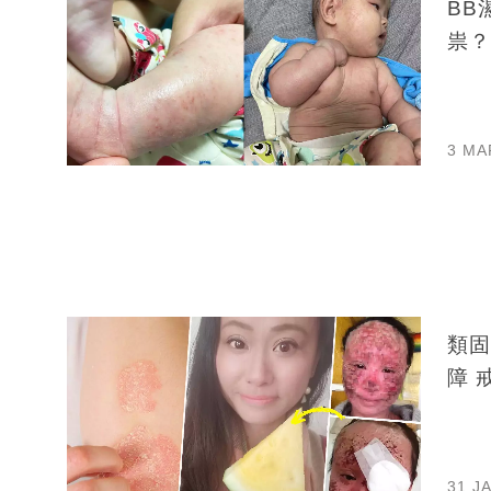
BB
祟？
3 MA
類固
障 
31 J