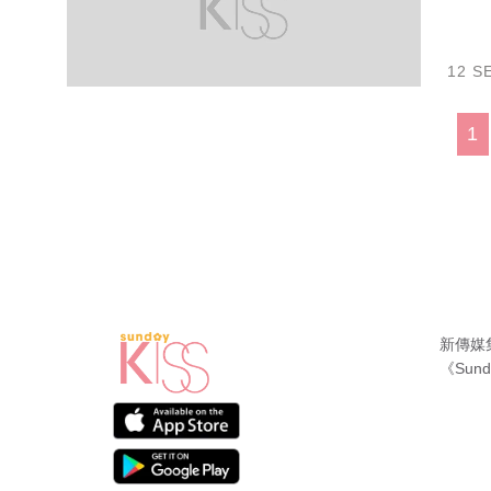
12 S
1
新傳媒
《Sund