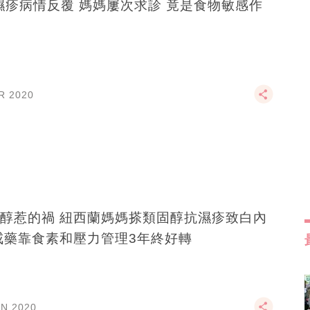
濕疹病情反覆 媽媽屢次求診 竟是食物敏感作
R 2020
醇惹的禍 紐西蘭媽媽搽類固醇抗濕疹致白內
戒藥靠食素和壓力管理3年終好轉
AN 2020