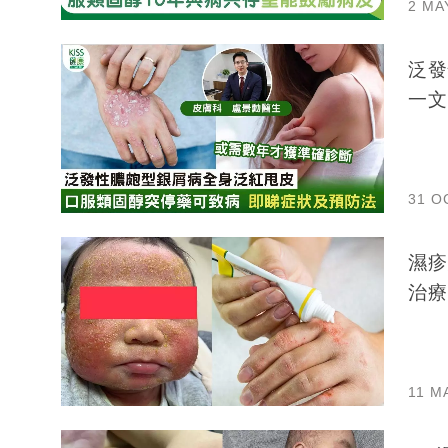
2 MA
泛發
一文
31 O
濕疹纏
治療
11 M