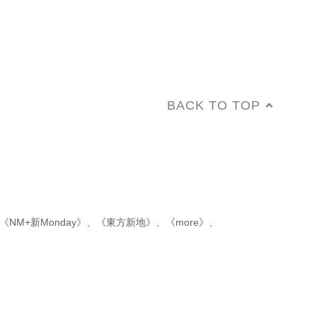
BACK TO TOP
《NM+新Monday》
、
《東方新地》
、
《more》
、