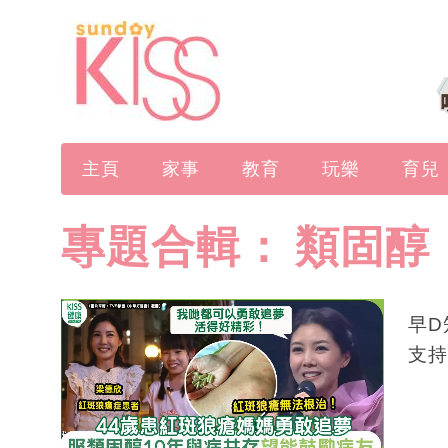
主頁
家事
教育
玩樂
育兒
專題合輯：
類固醇
早D
支持