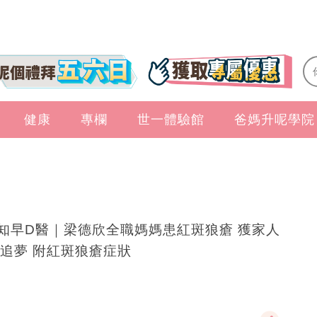
健康
專欄
世一體驗館
爸媽升呢學院
知早D醫｜梁德欣全職媽媽患紅斑狼瘡 獲家人
追夢 附紅斑狼瘡症狀