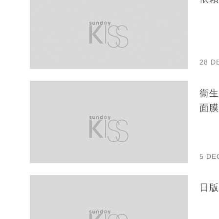
28 D
衞生署
面膜
5 DE