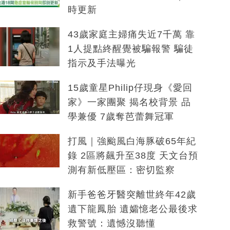
時更新
43歲家庭主婦痛失近7千萬 靠
1人提點終醒覺被騙報警 騙徒
指示及手法曝光
15歲童星Philip仔現身《愛回
家》一家團聚 揭名校背景 品
學兼優 7歲奪芭蕾舞冠軍
打風｜強颱風白海豚破65年紀
錄 2區將飆升至38度 天文台預
測有新低壓區：密切監察
新手爸爸牙醫突離世終年42歲
遺下龍鳳胎 遺孀憶老公最後求
救警號：遺憾沒聽懂