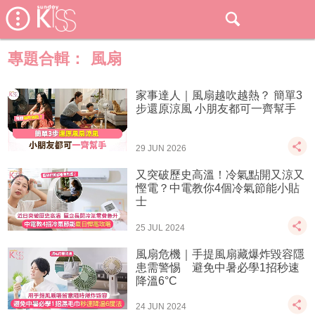
專題合輯：
風扇
家事達人｜風扇越吹越熱？ 簡單3
步還原涼風 小朋友都可一齊幫手
29 JUN 2026
又突破歷史高溫！冷氣點開又涼又
慳電？中電教你4個冷氣節能小貼
士
25 JUL 2024
風扇危機｜手提風扇藏爆炸毀容隱
患需警惕 避免中暑必學1招秒速
降溫6°C
24 JUN 2024